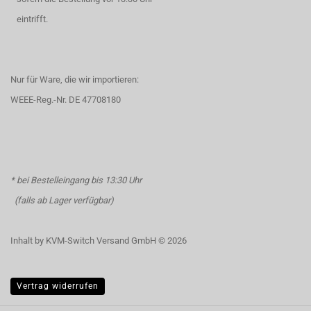
eintrifft.
Nur für Ware, die wir importieren:
WEEE-Reg.-Nr. DE 47708180
* bei Bestelleingang bis 13:30 Uhr
(falls ab Lager verfügbar)
Inhalt by KVM-Switch Versand GmbH © 2026
Vertrag widerrufen