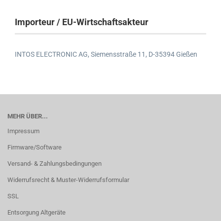
Importeur / EU-Wirtschaftsakteur
INTOS ELECTRONIC AG,
Siemensstraße 11,
D-35394 Gießen
MEHR ÜBER...
Impressum
Firmware/Software
Versand- & Zahlungsbedingungen
Widerrufsrecht & Muster-Widerrufsformular
SSL
Entsorgung Altgeräte