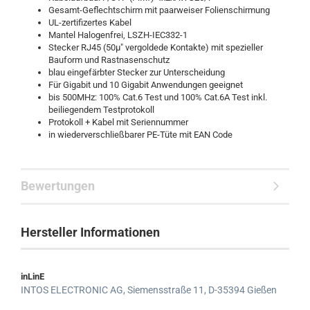
Gesamt-Geflechtschirm mit paarweiser Folienschirmung
UL-zertifizertes Kabel
Mantel Halogenfrei, LSZH-IEC332-1
Stecker RJ45 (50µ" vergoldede Kontakte) mit spezieller
Bauform und Rastnasenschutz
blau eingefärbter Stecker zur Unterscheidung
Für Gigabit und 10 Gigabit Anwendungen geeignet
bis 500MHz: 100% Cat.6 Test und 100% Cat.6A Test inkl.
beiliegendem Testprotokoll
Protokoll + Kabel mit Seriennummer
in wiederverschließbarer PE-Tüte mit EAN Code
Bewertungen
Hersteller Informationen
inLinE
INTOS ELECTRONIC AG,
Siemensstraße 11,
D-35394 Gießen