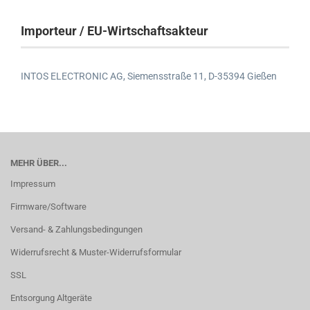
Importeur / EU-Wirtschaftsakteur
INTOS ELECTRONIC AG,
Siemensstraße 11,
D-35394 Gießen
MEHR ÜBER...
Impressum
Firmware/Software
Versand- & Zahlungsbedingungen
Widerrufsrecht & Muster-Widerrufsformular
SSL
Entsorgung Altgeräte