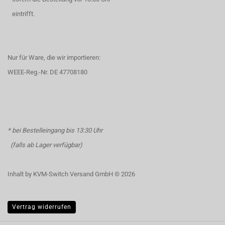
eintrifft.
Nur für Ware, die wir importieren:
WEEE-Reg.-Nr. DE 47708180
* bei Bestelleingang bis 13:30 Uhr
(falls ab Lager verfügbar)
Inhalt by KVM-Switch Versand GmbH © 2026
Vertrag widerrufen