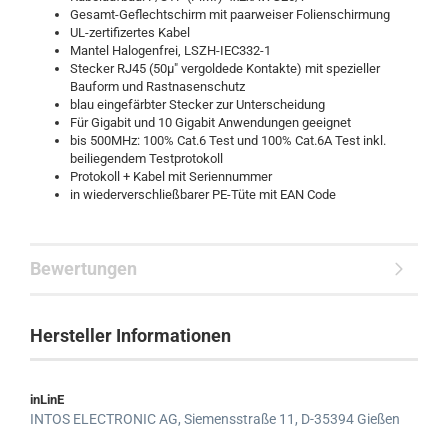
Gesamt-Geflechtschirm mit paarweiser Folienschirmung
UL-zertifizertes Kabel
Mantel Halogenfrei, LSZH-IEC332-1
Stecker RJ45 (50µ" vergoldede Kontakte) mit spezieller
Bauform und Rastnasenschutz
blau eingefärbter Stecker zur Unterscheidung
Für Gigabit und 10 Gigabit Anwendungen geeignet
bis 500MHz: 100% Cat.6 Test und 100% Cat.6A Test inkl.
beiliegendem Testprotokoll
Protokoll + Kabel mit Seriennummer
in wiederverschließbarer PE-Tüte mit EAN Code
Bewertungen
Hersteller Informationen
inLinE
INTOS ELECTRONIC AG,
Siemensstraße 11,
D-35394 Gießen