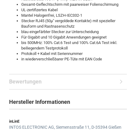
Gesamt-Geflechtschirm mit paarweiser Folienschirmung
UL-zertifizertes Kabel
Mantel Halogenfrei, LSZH-IEC332-1
Stecker RJ45 (50µ" vergoldede Kontakte) mit spezieller
Bauform und Rastnasenschutz
blau eingefärbter Stecker zur Unterscheidung
Für Gigabit und 10 Gigabit Anwendungen geeignet
bis 500MHz: 100% Cat.6 Test und 100% Cat.6A Test inkl.
beiliegendem Testprotokoll
Protokoll + Kabel mit Seriennummer
in wiederverschließbarer PE-Tüte mit EAN Code
Bewertungen
Hersteller Informationen
inLinE
INTOS ELECTRONIC AG,
Siemensstraße 11,
D-35394 Gießen