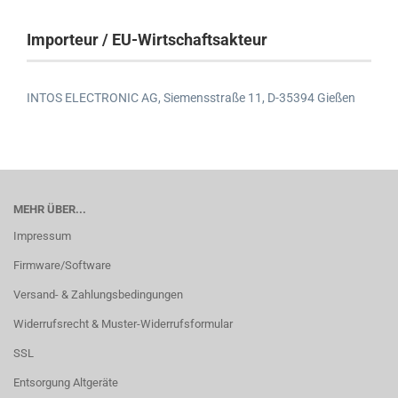
Importeur / EU-Wirtschaftsakteur
INTOS ELECTRONIC AG,
Siemensstraße 11,
D-35394 Gießen
MEHR ÜBER...
Impressum
Firmware/Software
Versand- & Zahlungsbedingungen
Widerrufsrecht & Muster-Widerrufsformular
SSL
Entsorgung Altgeräte