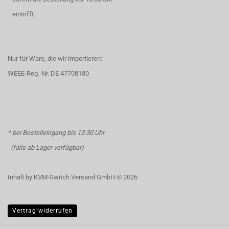
eintrifft.
Nur für Ware, die wir importieren:
WEEE-Reg.-Nr. DE 47708180
* bei Bestelleingang bis 13:30 Uhr
(falls ab Lager verfügbar)
Inhalt by KVM-Switch Versand GmbH © 2026
Vertrag widerrufen