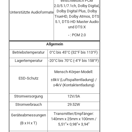
einschließlich PCM
2.0/5.1/7.1ch, Dolby Digital,
Dolby Digital Plus, Dolby
Unterstützte Audioformate
TrueHD, Dolby Atmos, DTS
5.1, DTS-HD Master Audio
und DTS:X
‐
: PCM 2.0
Allgemein
Betriebstemperatur
0°C bis 45°C (32°F bis 113°F)
Lagertemperatur
-20°C bis 70°C (-4°F bis 158°F)
Mensch-Körper-Modell:
ESD-Schutz
±8kV (Luftspaltentladung) /
±4kV (Kontaktentladung)
Stromversorgung
12V/3A
Stromverbrauch
29.52W
Transmitter/Empfänger:
Geräteabmessungen
140mm x 25mm x 100mm /
(B x H x T)
5,51”× 0,98”× 3,94”