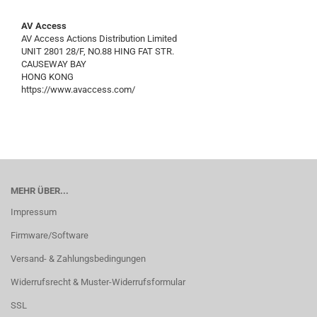
AV Access
AV Access Actions Distribution Limited
UNIT 2801 28/F, NO.88 HING FAT STR.
CAUSEWAY BAY
HONG KONG
https://www.avaccess.com/
MEHR ÜBER...
Impressum
Firmware/Software
Versand- & Zahlungsbedingungen
Widerrufsrecht & Muster-Widerrufsformular
SSL