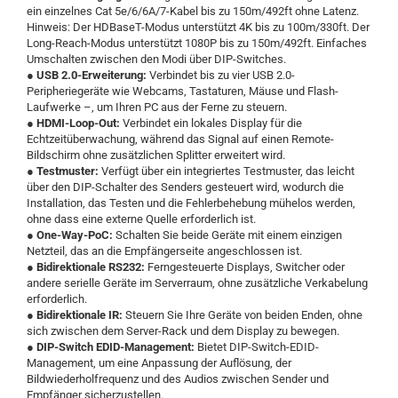
ein einzelnes Cat 5e/6/6A/7-Kabel bis zu 150m/492ft ohne Latenz.
Hinweis: Der HDBaseT-Modus unterstützt 4K bis zu 100m/330ft. Der
Long-Reach-Modus unterstützt 1080P bis zu 150m/492ft. Einfaches
Umschalten zwischen den Modi über DIP-Switches.
●
USB 2.0-Erweiterung:
Verbindet bis zu vier USB 2.0-
Peripheriegeräte wie Webcams, Tastaturen, Mäuse und Flash-
Laufwerke –, um Ihren PC aus der Ferne zu steuern.
●
HDMI-Loop-Out:
Verbindet ein lokales Display für die
Echtzeitüberwachung, während das Signal auf einen Remote-
Bildschirm ohne zusätzlichen Splitter erweitert wird.
●
Testmuster:
Verfügt über ein integriertes Testmuster, das leicht
über den DIP-Schalter des Senders gesteuert wird, wodurch die
Installation, das Testen und die Fehlerbehebung mühelos werden,
ohne dass eine externe Quelle erforderlich ist.
●
One-Way-PoC:
Schalten Sie beide Geräte mit einem einzigen
Netzteil, das an die Empfängerseite angeschlossen ist.
●
Bidirektionale RS232:
Ferngesteuerte Displays, Switcher oder
andere serielle Geräte im Serverraum, ohne zusätzliche Verkabelung
erforderlich.
●
Bidirektionale IR:
Steuern Sie Ihre Geräte von beiden Enden, ohne
sich zwischen dem Server-Rack und dem Display zu bewegen.
●
DIP-Switch EDID-Management:
Bietet DIP-Switch-EDID-
Management, um eine Anpassung der Auflösung, der
Bildwiederholfrequenz und des Audios zwischen Sender und
Empfänger sicherzustellen.