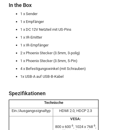
In the Box
1 x Sender
1 x Empfänger
1 x DC 12V Netzteil mit US-Pins
1 x IR-Emitter
1 x IR-Empfänger
2 x Phoenix Stecker (3.5mm, 3-polig)
1 x Phoenix Stecker (3.5mm, 5-Pin)
4 x Befestigungswinkel (mit Schrauben)
1x USB-A auf USB-B-Kabel
Spezifikationen
Technische
Ein-/Ausgangssignaltyp
HDMI 2.0, HDCP 2.3
VESA:
6
6
800 x 600
, 1024 x 768
,