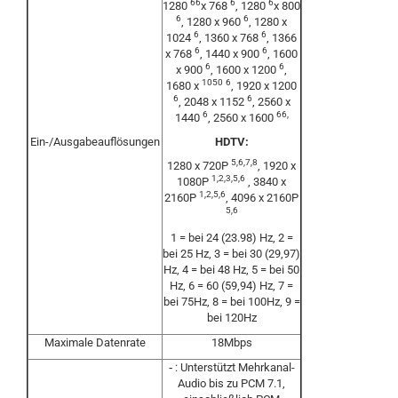
6
6
6
6
1280
x 768
, 1280
x 800
6
6
, 1280 x 960
, 1280 x
6
6
1024
, 1360 x 768
, 1366
6
6
x 768
, 1440 x 900
, 1600
6
6
x 900
, 1600 x 1200
,
1050
6
1680 x
, 1920 x 1200
6
6
, 2048 x 1152
, 2560 x
6
6
6
,
1440
, 2560 x 1600
Ein-/Ausgabeauflösungen
HDTV:
5,6,7,8
1280 x 720P
, 1920 x
1,2,3,5,6
1080P
, 3840 x
1,2,5,6
2160P
, 4096 x 2160P
5,6
1 = bei 24 (23.98) Hz, 2 =
bei 25 Hz, 3 = bei 30 (29,97)
Hz, 4 = bei 48 Hz, 5 = bei 50
Hz, 6 = 60 (59,94) Hz, 7 =
bei 75Hz, 8 = bei 100Hz, 9 =
bei 120Hz
Maximale Datenrate
18Mbps
‐
: Unterstützt Mehrkanal-
Audio bis zu PCM 7.1,