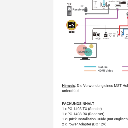
Hinweis
: Die Verwendung eines MST-Hub
unterstützt.
PACKUNGSINHALT
1 x PG-140S TX (Sender)
1 x PG-140S RX (Receiver)
1 x Quick Installation Guide (nur englisch
2 x Power Adapter (DC 12V)