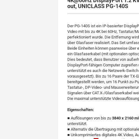
4K@60Hz DisplayPort 1.2 K
out, UNICLASS PG-140S
Der PG-140S ist ein IP-basierter Display
Video mit bis zu 4K bei 60Hz, Tastatur/
perfektioniert wurde. Die Entfernung wi
über Glasfaser realisiert. Das Set umfass
Beide Einheiten können paarweise über e
ein Glasfaserkabel (mit optionalen opti
Dies bedeutet, dass Benutzer von außer
DisplayPort-fähigen Computer zugreifen 
unterstützt es auch die Netzwerk-Switc
vorausgesetzt). Bis zu 16 Paare der TX
bereitgestellt werden, um 16 Punkt-zu-P
Tastatur-, DP-Video- und Mauserweiteru
Signalen über CAT.X-/Glasfaserkabel weit
Die maximal unterstützte Videoauflösung 
Eigenschaften:
■ Auflösungen von bis zu
3840 x 2160 mi
unterstützt.
■ Alternativ die Übertragung mit optional
■ Unkomprimiertes digitales 4K Video, A