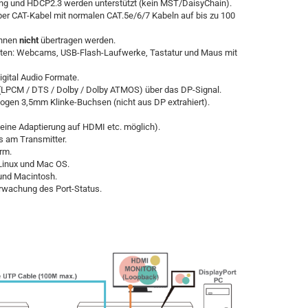
ng und HDCP2.3 werden unterstützt (kein MST/DaisyChain).
er CAT-Kabel mit normalen CAT.5e/6/7 Kabeln auf bis zu 100
nnen
nicht
übertragen werden.
räten: Webcams, USB-Flash-Laufwerke, Tastatur und Maus mit
gital Audio Formate.
 (LPCM / DTS / Dolby / Dolby ATMOS) über das DP-Signal.
logen 3,5mm Klinke-Buchsen (nicht aus DP extrahiert).
keine Adaptierung auf HDMI etc. möglich).
 am Transmitter.
rm.
 Linux und Mac OS.
 und Macintosh.
rwachung des Port-Status.