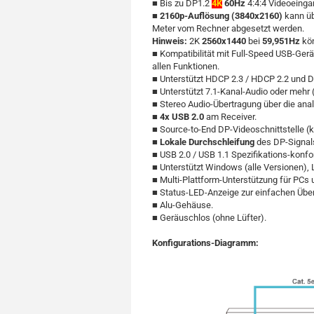
■ Bis zu DP1.2
4K
60Hz
4:4:4 Videoeinga
■
2160p-Auflösung (3840x2160)
kann üb
Meter vom Rechner abgesetzt werden.
Hinweis:
2K
2560x1440
bei
59,951Hz
kö
■ Kompatibilität mit Full-Speed USB-Ge
allen Funktionen.
■ Unterstützt HDCP 2.3 / HDCP 2.2 und Di
■ Unterstützt 7.1-Kanal-Audio oder mehr
■ Stereo Audio-Übertragung über die ana
■
4x USB 2.0
am Receiver.
■ Source-to-End DP-Videoschnittstelle (
■
Lokale Durchschleifung
des DP-Signals
■ USB 2.0 / USB 1.1 Spezifikations-konfo
■ Unterstützt Windows (alle Versionen),
■ Multi-Plattform-Unterstützung für PCs
■ Status-LED-Anzeige zur einfachen Übe
■ Alu-Gehäuse.
■ Geräuschlos (ohne Lüfter).
Konfigurations-Diagramm: