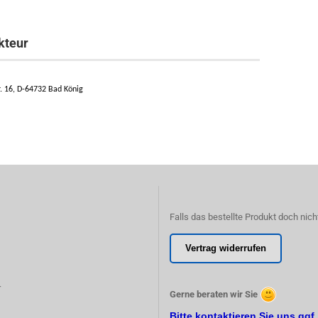
kteur
 16, D-64732 Bad König
Falls das bestellte Produkt doch nich
Vertrag widerrufen
r
Gerne beraten wir Sie
Bitte kontaktieren Sie uns ggf