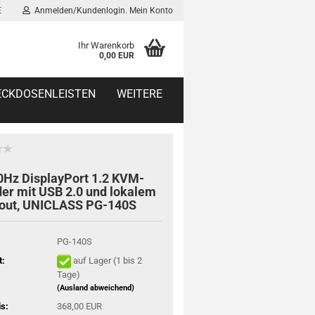
E
Anmelden/Kundenlogin. Mein Konto
Ihr Warenkorb
0,00 EUR
TECKDOSENLEISTEN
WEITERE
Hz DisplayPort 1.2 KVM-
er mit USB 2.0 und lokalem
out, UNICLASS PG-140S
PG-140S
t:
auf Lager (1 bis 2
Tage)
(Ausland abweichend)
is:
368,00 EUR