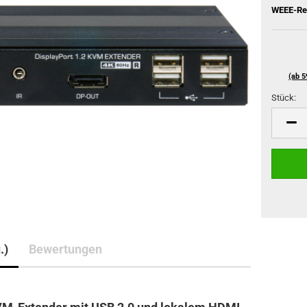
WEEE-Reg
(ab 5
Stück:
Stück
.)
Bewertungen