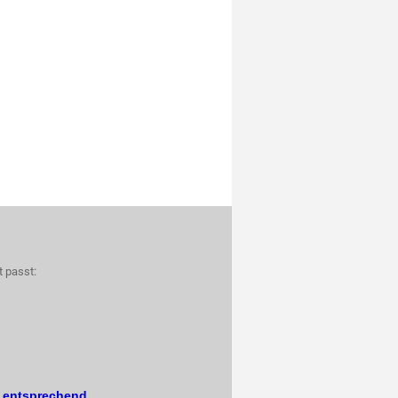
t passt:
. entsprechend.