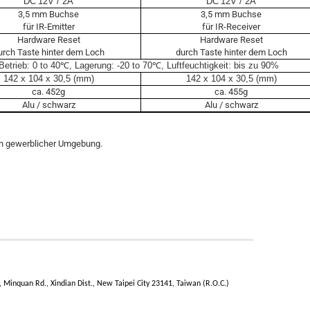
DC
12V / 2A
DC
12V / 2A
3,5 mm Buchse
3,5 mm Buchse
für IR-Emitter
für IR-Receiver
Hardware Reset
Hardware Reset
urch Taste hinter dem Loch
durch Taste hinter dem Loch
Betrieb:
0
to
40
℃
, Lagerung: -
2
0
to 70
℃
, Luftfeuchtigkeit: bis zu 90%
142 x 104 x 30,5 (mm)
142 x 104 x 30,5 (mm)
ca. 452g
ca. 455g
Alu / schwarz
Alu / schwarz
 in gewerblicher Umgebung.
inquan Rd., Xindian Dist., New Taipei City 23141, Taiwan (R.O.C.)