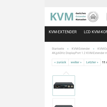
KVM-EXTENDER
LCD KVM-KO
»
»
Startseite
KVM-Extender
KVM-Ex
4K@60Hz DisplayPort 1.2 KVM-Extender m
« zurück
weiter »
Letzter »
11
A