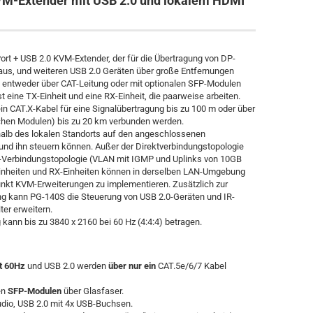
VM-Extender mit USB 2.0 und lokalem HDMI
Port + USB 2.0 KVM-Extender, der für die Übertragung von DP-
Maus, und weiteren USB 2.0 Geräten über große Entfernungen
rd entweder über CAT-Leitung oder mit optionalen SFP-Modulen
t eine TX-Einheit und eine RX-Einheit, die paarweise arbeiten.
in CAT.X-Kabel für eine Signalübertragung bis zu 100 m oder über
schen Modulen) bis zu 20 km verbunden werden.
halb des lokalen Standorts auf den angeschlossenen
und ihn steuern können. Außer der Direktverbindungstopologie
h-Verbindungstopologie (VLAN mit IGMP und Uplinks von 10GB
-Einheiten und RX-Einheiten können in derselben LAN-Umgebung
unkt KVM-Erweiterungen zu implementieren. Zusätzlich zur
ng kann PG-140S die Steuerung von USB 2.0-Geräten und IR-
er erweitern.
kann bis zu 3840 x 2160 bei 60 Hz (4:4:4) betragen.
t 60Hz
und USB 2.0 werden
über nur ein
CAT.5e/6/7 Kabel
en
SFP-Modulen
über Glasfaser.
udio, USB 2.0 mit 4x USB-Buchsen.