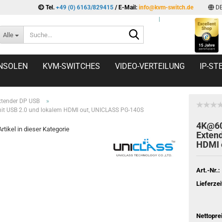
Tel.
+49 (0) 6163/829415
/ E-Mail:
info@kvm-switch.de
D
l
Suche...
Alle
NSOLEN
KVM-SWITCHES
VIDEO-VERTEILUNG
IP-S
»
tender DP USB
it USB 2.0 und lokalem HDMI out, UNICLASS PG-140S
4K@60
rtikel in dieser Kategorie
Extend
HDMI 
Art.-Nr.:
Lieferzei
Nettopre