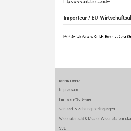
http://www.uniclass.com.tw
Importeur / EU-Wirtschaftsa
KVM-Switch Versand GmbH, Hummetröther Str.
MEHR ÜBER...
Impressum
Firmware/Software
Versand- & Zahlungsbedingungen
Widerrufsrecht & Muster-Widerrufsformula
SSL