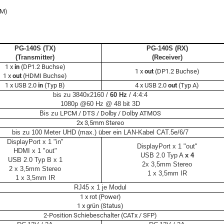
2M)
PG-140S
(TX)
PG-140S (RX)
(Transmitter)
(Receiver)
1 x
in
(DP1.2 Buchse)
1 x
out
(DP1.2 Buchse)
1 x
out
(HDMI Buchse)
1 x USB 2.0
in
(Typ B)
4 x USB 2.0
out
(Typ A)
bis zu
3840x2160
/
6
0 Hz
/ 4:4:4
1080p @60 Hz @ 48 bit
3D
Bis zu
LPCM / DTS / Dolby / Dolby ATMOS
2x 3,5mm Stereo
bis zu 10
0 Meter
UHD (max.) über ein LAN-Kabel CAT.5e/6/7
DisplayPort x 1 "in"
DisplayPort x 1 "out"
HDMI x 1 "out"
USB 2.0 Typ A
x 4
USB 2.0 Typ B x 1
2x 3,5mm Stereo
2 x 3,5mm Stereo
1 x 3,5mm IR
1 x 3,5mm IR
RJ
4
5
x 1 je Modul
1 x rot (Power)
1 x grün (Status)
2-Position Schiebeschalter (CATx / SFP)