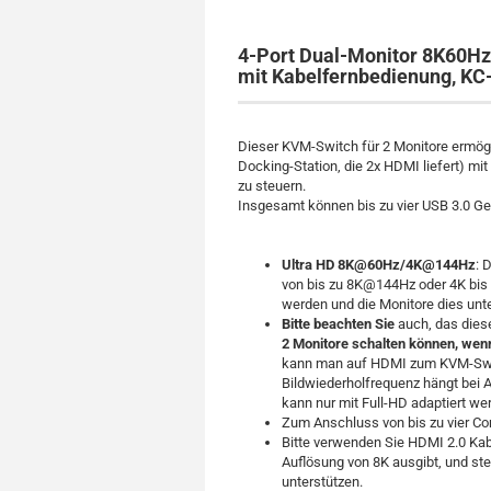
4-Port Dual-Monitor 8K60
mit Kabelfernbedienung, K
Dieser KVM-Switch für 2 Monitore ermögl
Docking-Station, die 2x HDMI liefert) m
zu steuern.
Insgesamt können bis zu vier USB 3.0 G
Ultra HD 8K@60Hz/4K@144Hz
: 
von bis zu 8K@144Hz oder 4K bis
werden und die Monitore dies unte
Bitte beachten Sie
auch, das die
2 Monitore schalten können, wenn 
kann man auf HDMI zum KVM-Swit
Bildwiederholfrequenz hängt bei 
kann nur mit Full-HD adaptiert we
Zum Anschluss von bis zu vier Co
Bitte verwenden Sie HDMI 2.0 Kabe
Auflösung von 8K ausgibt, und ste
unterstützen.