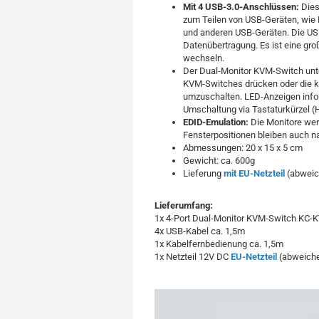
Mit 4 USB-3.0-Anschlüssen:
Dies
zum Teilen von USB-Geräten, wie 
und anderen USB-Geräten. Die USB 
Datenübertragung. Es ist eine gr
wechseln.
Der Dual-Monitor KVM-Switch unt
KVM-Switches drücken oder die 
umzuschalten. LED-Anzeigen infor
Umschaltung via Tastaturkürzel (H
EDID-Emulation:
Die Monitore wer
Fensterpositionen bleiben auch n
Abmessungen: 20 x 15 x 5 cm
Gewicht: ca. 600g
Lieferung
mit EU-Netzteil
(abweic
Lieferumfang:
1x 4-Port Dual-Monitor KVM-Switch KC
4x USB-Kabel ca. 1,5m
1x Kabelfernbedienung ca. 1,5m
1x Netzteil 12V DC
EU-Netzteil
(abweiche