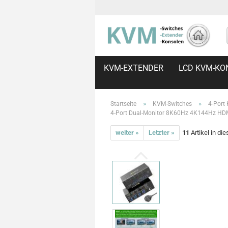
KVM-EXTENDER
LCD KVM-KO
»
»
Startseite
KVM-Switches
4-Port
4-Port Dual-Monitor 8K60Hz 4K144Hz HD
weiter »
Letzter »
11
Artikel in di