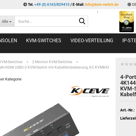
Tel.
+49 (0) 6163/829415
/ E-Mail:
info@kvm-switch.de
D
l
Suche...
Alle
NSOLEN
KVM-SWITCHES
VIDEO-VERTEILUNG
IP-S
»
»
 KVM-Switches
2-Monitor KVM-Switches
MI+HDMI USB3.0 KVM-Switch mit Kabelfernbedienung, KC-KVM842
4-Por
eser Kategorie
4K144
KVM-S
Kabel
Art.-Nr.:
Lieferzei