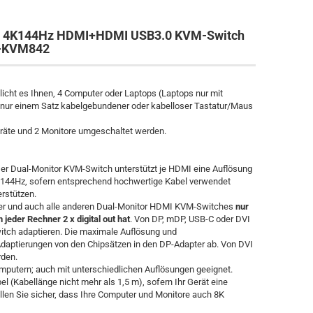
Hz 4K144Hz HDMI+HDMI USB3.0 KVM-Switch
C-KVM842
icht es Ihnen, 4 Computer oder Laptops (Laptops nur mit
it nur einem Satz kabelgebundener oder kabelloser Tastatur/Maus
eräte und 2 Monitore umgeschaltet werden.
Der Dual-Monitor KVM-Switch unterstützt je HDMI eine Auflösung
 144Hz, sofern entsprechend hochwertige Kabel verwendet
rstützen.
ser und auch alle anderen Dual-Monitor HDMI KVM-Switches
nur
jeder Rechner 2 x digital out hat
. Von DP, mDP, USB-C oder DVI
ch adaptieren. Die maximale Auflösung und
Adaptierungen von den Chipsätzen in den DP-Adapter ab. Von DVI
rden.
mputern; auch mit unterschiedlichen Auflösungen geeignet.
l (Kabellänge nicht mehr als 1,5 m), sofern Ihr Gerät eine
llen Sie sicher, dass Ihre Computer und Monitore auch 8K