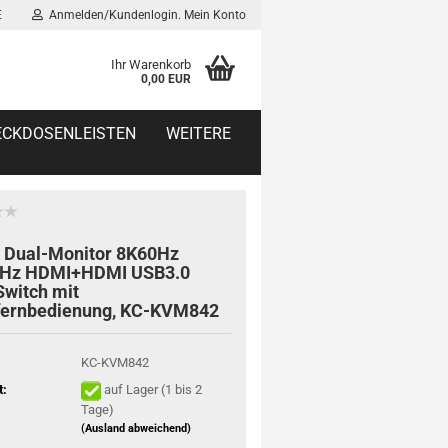
E
Anmelden/Kundenlogin. Mein Konto
Ihr Warenkorb
0,00 EUR
TECKDOSENLEISTEN
WEITERE
t Dual-Monitor 8K60Hz
Hz HDMI+HDMI USB3.0
witch mit
fernbedienung, KC-KVM842
KC-KVM842
t:
auf Lager (1 bis 2
Tage)
(Ausland abweichend)