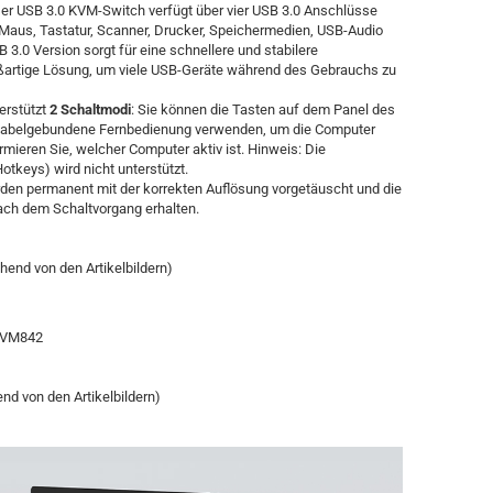
er USB 3.0 KVM-Switch verfügt über vier USB 3.0 Anschlüsse
Maus, Tastatur, Scanner, Drucker, Speichermedien, USB-Audio
3.0 Version sorgt für eine schnellere und stabilere
oßartige Lösung, um viele USB-Geräte während des Gebrauchs zu
erstützt
2 Schaltmodi
: Sie können die Tasten auf dem Panel des
kabelgebundene Fernbedienung verwenden, um die Computer
mieren Sie, welcher Computer aktiv ist. Hinweis: Die
otkeys) wird nicht unterstützt.
den permanent mit der korrekten Auflösung vorgetäuscht und die
ach dem Schaltvorgang erhalten.
hend von den Artikelbildern)
-KVM842
nd von den Artikelbildern)