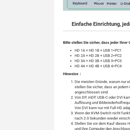
Einfache Einrichtung, j
Bitte stellen Sie sicher, dass jeder Ihr
HD 1A + HD 1B + USB 1=PC1
HD 2A + HD 2B + USB 2=PC2
HD 3A + HD 3B + USB 3=PC3
HD 4A + HD 4B + USB 4=PC4
Hinweise：
Die meisten Gründe, warum nur ei
stellen Sie sicher, dass an jed
angeschlossen sind.
Von DP, mDP, USB-C oder DVI ka
Auflösung und Bildwiederholfrequ
Von DVI kann nur mit Full-HD adap
Wenn der KVM-Switch nicht funkti
nach 2-3 Sekunden wieder einscha
Stellen Sie vor dem Kauf dieses H
und Ihre Computer den Anschluss 