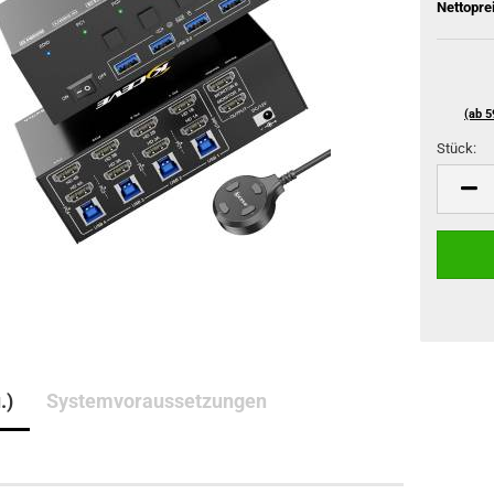
Nettopre
(ab 5
Stück:
Stück
.)
Systemvoraussetzungen