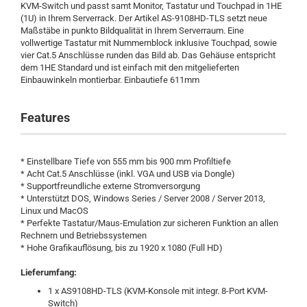
KVM-Switch und passt samt Monitor, Tastatur und Touchpad in 1HE
(1U) in Ihrem Serverrack. Der Artikel AS-9108HD-TLS setzt neue
Maßstäbe in punkto Bildqualität in Ihrem Serverraum. Eine
vollwertige Tastatur mit Nummernblock inklusive Touchpad, sowie
vier Cat.5 Anschlüsse runden das Bild ab. Das Gehäuse entspricht
dem 1HE Standard und ist einfach mit den mitgelieferten
Einbauwinkeln montierbar. Einbautiefe 611mm
Features
* Einstellbare Tiefe von 555 mm bis 900 mm Profiltiefe
* Acht Cat.5 Anschlüsse (inkl. VGA und USB via Dongle)
* Supportfreundliche externe Stromversorgung
* Unterstützt DOS, Windows Series / Server 2008 / Server 2013,
Linux und MacOS
* Perfekte Tastatur/Maus-Emulation zur sicheren Funktion an allen
Rechnern und Betriebssystemen
* Hohe Grafikauflösung, bis zu 1920 x 1080 (Full HD)
Lieferumfang:
1 x AS9108HD-TLS (KVM-Konsole mit integr. 8-Port KVM-
Switch)