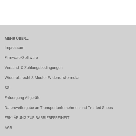
MEHR ÜBER...
Impressum
Firmware/Software
Versand- & Zahlungsbedingungen
Widerrufsrecht & Muster-Widerrufsformular
SSL
Entsorgung Altgeräte
Datenweitergabe an Transportunternehmen und Trusted Shops
ERKLÄRUNG ZUR BARRIEREFREIHEIT
AGB