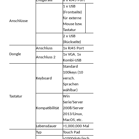
Endgeräte
8 x RJ45 Port
1 x USB
(Frontseite)
für externe
Anschlüsse
Mouse bzw.
Tastatur
2 x USB
(Rückseite)
Anschluss
1x RJ45 Port
Dongle
1x VGA, 1x
Anschluss 2
Kombi-USB
Standard
100keys (10
Keyboard
versch.
Sprachen
wählbar)
Tastatur
Win
Serie/Server
Kompatibilität
2008/Server
2013/Linux,
MacOS, etc.
Lebensdauer
>1,000,000 Mal
Typ
Touch Pad
>1000dots/inch