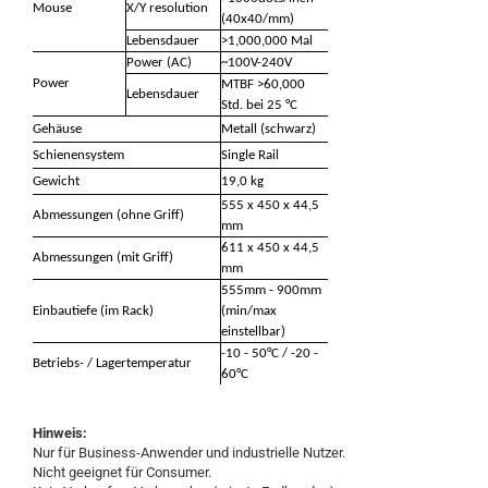
Mouse
X/Y resolution
(40x40/mm)
Lebensdauer
>1,000,000 Mal
Power (AC)
~100V-240V
Power
MTBF >60,000
Lebensdauer
Std. bei 25 °C
Gehäuse
Metall (schwarz)
Schienensystem
Single Rail
Gewicht
19,0 kg
555 x 450 x 44,5
Abmessungen (ohne Griff)
mm
611 x 450 x 44,5
Abmessungen (mit Griff)
mm
555mm - 900mm
Einbautiefe (im Rack)
(min/max
einstellbar)
-10 - 50°C / -20 -
Betriebs- / Lagertemperatur
60°C
Hinweis:
Nur für Business-Anwender und industrielle Nutzer
.
Nicht geeignet für Consumer.