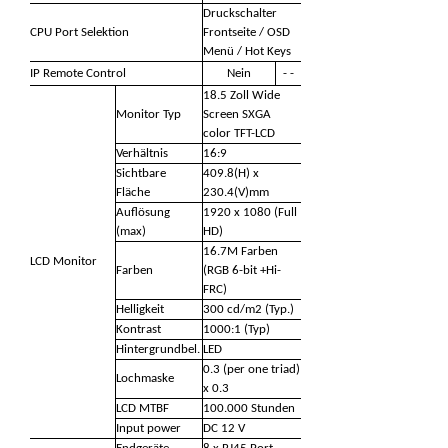
Druckschalter
CPU Port Selektion
Frontseite / OSD
Menü / Hot Keys
IP Remote Control
Nein
- -
18.5 Zoll Wide
Monitor Typ
Screen SXGA
color TFT-LCD
Verhältnis
16:9
Sichtbare
409.8(H) x
Fläche
230.4(V)mm
Auflösung
1920 x 1080 (Full
(max)
HD)
16.7M Farben
LCD Monitor
Farben
(RGB 6-bit +Hi-
FRC)
Helligkeit
300 cd/m2 (Typ.)
Kontrast
1000:1 (Typ)
Hintergrundbel.
LED
0.3 (per one triad)
Lochmaske
x 0.3
LCD MTBF
100.000 Stunden
Input power
DC 12 V