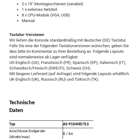
2 x 19"-Montageschienen (variabel)
1 x externes Netzteil
8 x CPU-Module (VGA, USB)
Manual
Tastatur-Versionen
Wir liefern die Konsole standardmäßig mit deutscher (DE) Tastatur.
Falls Sie eine der folgenden Tastaturversionen wünschen, geben Sie
dies bitte im Kommentar zu Ihrer Bestellung an. Folgende Layouts
sind normalerweise ab Lager verfügbar:
US-Englisch (US), Französisch (FR), Spanisch (SP), Italienisch (IT),
Schwedisch/Finnisch (SWE/FI), Schweiz (CH).
Mit längerer Lieferzeit (auf Anfrage) sind folgende Layouts erhältlich:
UK-Englisch (UK), Russisch (RU) und Türkisch (TK).
Technische
Daten
Typ
AS-9104HD-TLS
Anschlüsse Endgeräte
8 / 64
(direkt/max)