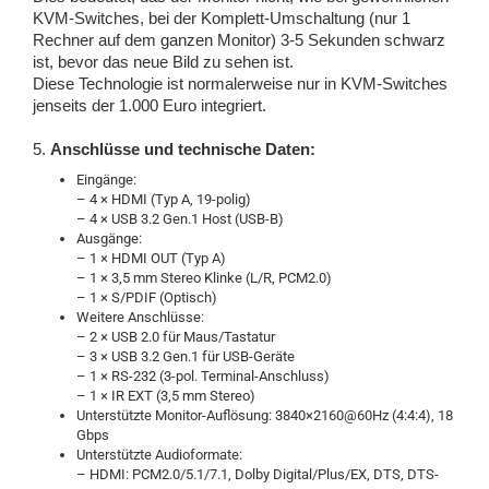
KVM-Switches, bei der Komplett-Umschaltung (nur 1
Rechner auf dem ganzen Monitor) 3-5 Sekunden schwarz
ist, bevor das neue Bild zu sehen ist.
Diese Technologie ist normalerweise nur in KVM-Switches
jenseits der 1.000 Euro integriert.
5.
Anschlüsse und technische Daten:
Eingänge:
– 4 × HDMI (Typ A, 19-polig)
– 4 × USB 3.2 Gen.1 Host (USB-B)
Ausgänge:
– 1 × HDMI OUT (Typ A)
– 1 × 3,5 mm Stereo Klinke (L/R, PCM2.0)
– 1 × S/PDIF (Optisch)
Weitere Anschlüsse:
– 2 × USB 2.0 für Maus/Tastatur
– 3 × USB 3.2 Gen.1 für USB-Geräte
– 1 × RS-232 (3-pol. Terminal-Anschluss)
– 1 × IR EXT (3,5 mm Stereo)
Unterstützte Monitor-Auflösung: 3840×2160@60Hz (4:4:4), 18
Gbps
Unterstützte Audioformate:
– HDMI: PCM2.0/5.1/7.1, Dolby Digital/Plus/EX, DTS, DTS-