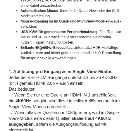
Taste, Hotkey, IR, OSD oder Software – schnelle Wechsel
ohne Kabel umzustecken.
Automatisches Mouse-Over
in der Quad-View oder der Split-
Mode Darstellung.
Mouse-Roaming im Im Quad- und MultiView-Mode ein-/aus-
schaltbar.
USB-KVM für gemeinsame Peripherienutzung:
Eine Tastatur,
Maus und USB-Geräte für alle vier Systeme gleichzeitig
nutzen – spart Platz und Kosten.
Brillante 4K@60Hz-Bildqualität:
Unterstützt HDR, vielfältige
Audioformate und bietet gestochen scharfe UHD-Darstellung
für anspruchsvolle Anwendungen.
1
. Auflösung pro Eingang & im Single-View-Modus:
Jeder der vier HDMI-Eingänge unterstützt bis zu 4K60Hz
4:4:4 gemäß HDMI 2.0b – auch einzeln.
Das bedeutet:
→ Wenn Sie nur eine Quelle an HDMI-IN 1 anschließen,
die
4K60Hz
ausgibt, wird diese in voller Auflösung auch im
Single-View-Modus dargestellt.
→ Wenn alle vier Quellen nur 1080p liefern, wird im Single-
View-Modus eine dieser Quellen
skaliert auf 4K60Hz
ausgegeben
, sofern die Ausgangsauflösung auf 4K
eingestellt ist.