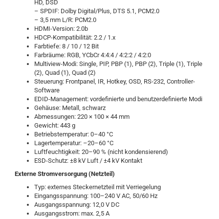
HD, DSD
– SPDIF: Dolby Digital/Plus, DTS 5.1, PCM2.0
– 3,5 mm L/R: PCM2.0
HDMI-Version: 2.0b
HDCP-Kompatibilität: 2.2 / 1.x
Farbtiefe: 8 / 10 / 12 Bit
Farbräume: RGB, YCbCr 4:4:4 / 4:2:2 / 4:2:0
Multiview-Modi: Single, PIP, PBP (1), PBP (2), Triple (1), Triple
(2), Quad (1), Quad (2)
Steuerung: Frontpanel, IR, Hotkey, OSD, RS-232, Controller-
Software
EDID-Management: vordefinierte und benutzerdefinierte Modi
Gehäuse: Metall, schwarz
Abmessungen: 220 × 100 × 44 mm
Gewicht: 443 g
Betriebstemperatur: 0–40 °C
Lagertemperatur: –20–60 °C
Luftfeuchtigkeit: 20–90 % (nicht kondensierend)
ESD-Schutz: ±8 kV Luft / ±4 kV Kontakt
Externe Stromversorgung (Netzteil)
Typ: externes Steckernetzteil mit Verriegelung
Eingangsspannung: 100–240 V AC, 50/60 Hz
Ausgangsspannung: 12,0 V DC
Ausgangsstrom: max. 2,5 A