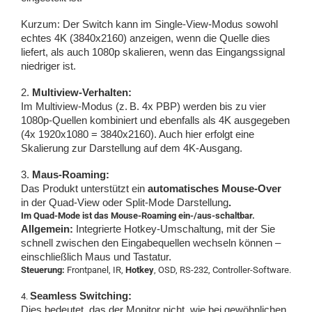
Kurzum: Der Switch kann im Single-View-Modus sowohl
echtes 4K (3840x2160) anzeigen, wenn die Quelle dies
liefert, als auch 1080p skalieren, wenn das Eingangssignal
niedriger ist.
2.
Multiview-Verhalten:
Im Multiview-Modus (z. B. 4x PBP) werden bis zu vier
1080p-Quellen kombiniert und ebenfalls als 4K ausgegeben
(4x 1920x1080 = 3840x2160). Auch hier erfolgt eine
Skalierung zur Darstellung auf dem 4K-Ausgang.
3.
Maus-Roaming:
Das Produkt unterstützt ein
automatisches Mouse-Over
in der Quad-View oder Split-Mode Darstellung
.
Im Quad-Mode ist das Mouse-Roaming ein-/aus-schaltbar.
Allgemein:
Integrierte Hotkey-Umschaltung, mit der Sie
schnell zwischen den Eingabequellen wechseln können –
einschließlich Maus und Tastatur.
Steuerung:
Frontpanel, IR,
Hotkey
, OSD, RS-232, Controller-Software.
Seamless Switching:
4.
Dies bedeutet, das der Monitor nicht, wie bei gewöhnlichen