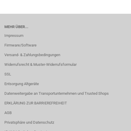
MEHR ÜBER...
Impressum
Firmware/Software
Versand- & Zahlungsbedingungen
Widerrufsrecht & Muster-Widerrufsformular
SSL
Entsorgung Altgeräte
Datenweitergabe an Transportunternehmen und Trusted Shops
ERKLÄRUNG ZUR BARRIEREFREIHEIT
AGB
Privatsphäre und Datenschutz