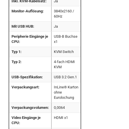
Inkl. KVM-Kabelsatz:
Ja
Monitor-Auflösung:
3840x2160 /
60Hz
Mit USB HUB:
Ja
Peripherie Eingänge je
USB-B Buchse
CPU:
x1
Typ 1:
KVM Switch
Typ 2:
4-fach HDMI
KVM
USB-Spezifikation:
USB 3.2 Gen.1
Verpackungsart:
InLine® Karton
ohne
Eurolochung
Verpackungsvolumen:
0,0064
Video Eingänge je
HDMI x1
CPU: