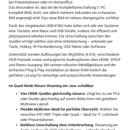
bei Präsentationen oder im Homeoffice.
Das Besondere ist, das bei der Komplettumschaltung (1 PC
komplett-Bild) nicht, wie üblich mehrere Sekunden ein schwarzes
Bild angezeigt wird. Das neue Bild ist nahezu übergangslos sichtbar.
Dank des eingebauten USB-KVM-Hubs teilen sich alle vier Systeme
eine Tastatur, eine Maus und USB-Geräte, sodass Sie effizient und
platzsparend arbeiten können. Die Umschaltung zwischen den
Quellen erfolgt nahtlos und ohne Unterbrechung – entweder per
Taste, Hotkey, IR-Fernbedienung, OSD-Menü oder Software.
Unterstützt werden Auflösungen bis 4K@60Hz (4:4:4), verschiedene
HDR-Formate sowie umfangreiche Audiooptionen über HDMI, SPDIF
und Stereo-Ausgang. Mit seinem robusten Metallgehäuse und der
einfachen Plug & Play-Installation ist dieser KVM-Switch die
perfekte Lösung für vielseitige und anspruchsvolle Anwendungen.
Im Quad-Mode Mouse-Roaming ein-/aus-schaltbar.
Vier HDMI-Quellen gleichzeitig steuern:
Zeigt bis zu vier PCs
oder Geräte gleichzeitig auf einem Bildschirm mit geteiltem
Multiview-Layout.
Flexible Multiview-Modi für perfekte Übersicht:
Wählen Sie
zwischen PIP, PBP, Triple oder Quad – ideal für IT, Leitstand
oder Präsentationen.
Nahtlose Umschaltung ohne Unterbrechung:
Steuerung per