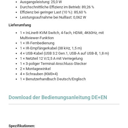
Ausgangsleistung: 25,0 W
Durchschnittliche Effizienz im Betrieb: 89,26 %
Effizienz bei geringer Last (10 %): 85,60 %
Leistungsaufnahme bei Nulllast: 0,062 W
Lieferumfang
1 × InLine® KVM Switch, 4-fach, HDMI, 4K60Hz, mit
Multiviewer-Funktion
1 × IR-Fernbedienung
1 × IR-Empfängerkabel (38 kHz, 1,5 m)
4 × USB-Kabel (USB 3.2 Gen.1, USB-A auf USB-B, 1,8 m)
1 × Netzteil 12 V/2,5 A mit Verriegelung
1 × 3-poliger Terminal-Anschluss-Stecker
2 × Montagewinkel
4 × Schrauben (KM3×4)
1 × Benutzerhandbuch Deutsch/Englisch
Download der Bedienungsanleitung DE+EN
Spezifikationen: