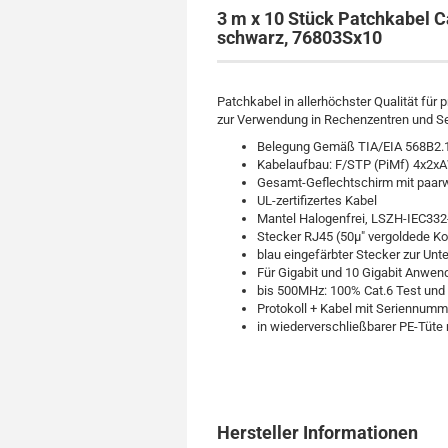
3 m x 10 Stück Patchkabel C
schwarz, 76803Sx10
Patchkabel in allerhöchster Qualität für 
zur Verwendung in Rechenzentren und S
Belegung Gemäß TIA/EIA 568B2.
Kabelaufbau: F/STP (PiMf) 4x2
Gesamt-Geflechtschirm mit paarw
UL-zertifizertes Kabel
Mantel Halogenfrei, LSZH-IEC332
Stecker RJ45 (50µ" vergoldede Ko
blau eingefärbter Stecker zur Un
Für Gigabit und 10 Gigabit Anwe
bis 500MHz: 100% Cat.6 Test und 
Protokoll + Kabel mit Seriennumm
in wiederverschließbarer PE-Tüte
Hersteller Informationen