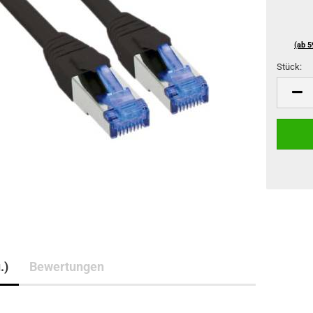
(ab 5
Stück:
Stück
.)
Bewertungen