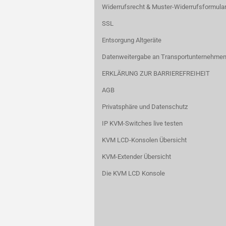
Widerrufsrecht & Muster-Widerrufsformula
SSL
Entsorgung Altgeräte
Datenweitergabe an Transportunternehmen
ERKLÄRUNG ZUR BARRIEREFREIHEIT
AGB
Privatsphäre und Datenschutz
IP KVM-Switches live testen
KVM LCD-Konsolen Übersicht
KVM-Extender Übersicht
Die KVM LCD Konsole