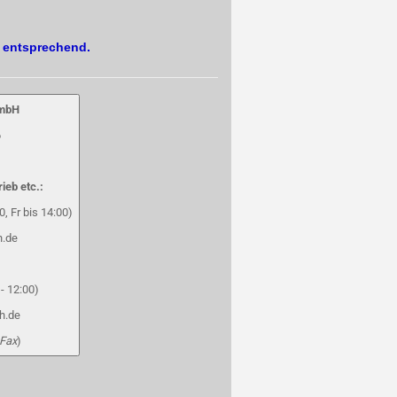
. entsprechend.
GmbH
6
rieb etc.:
, Fr bis 14:00)
h.de
- 12:00)
h.de
 Fax
)