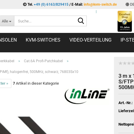
Tel.
+49 (0) 6163/829415
/ E-Mail:
info@kvm-switch.de
D
l
Suche...
Alle
NSOLEN
KVM-SWITCHES
VIDEO-VERTEILUNG
IP-S
»
»
erkkabel
Cat.6A Profi-Patchkabel
(PiMf), halogenfrei, 500MHz, schwarz, 76803Sx10
3 m x 
S/FTP 
ter »
7
Artikel in dieser Kategorie
500MH
Art.-Nr.:
Lieferzei
Nettopre