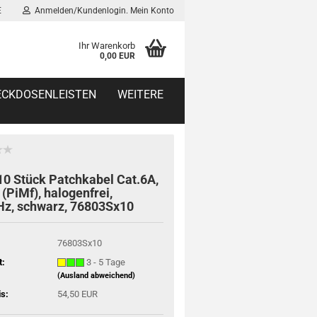
E
Anmelden/Kundenlogin. Mein Konto
Ihr Warenkorb
0,00 EUR
TECKDOSENLEISTEN
WEITERE
10 Stück Patchkabel Cat.6A,
(PiMf), halogenfrei,
z, schwarz, 76803Sx10
76803Sx10
t:
3 - 5 Tage
(Ausland abweichend)
is:
54,50 EUR