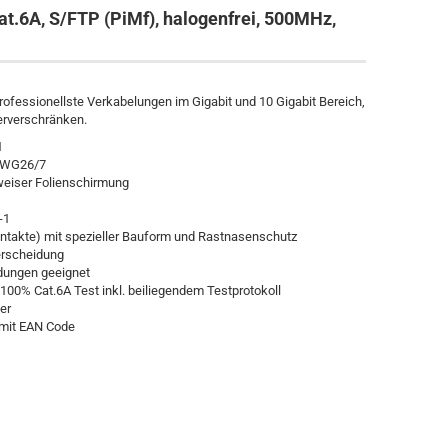
at.6A, S/FTP (PiMf), halogenfrei, 500MHz,
professionellste Verkabelungen im Gigabit und 10 Gigabit Bereich,
erverschränken.
1
xAWG26/7
eiser Folienschirmung
-1
ntakte) mit spezieller Bauform und Rastnasenschutz
terscheidung
ndungen geeignet
100% Cat.6A Test inkl. beiliegendem Testprotokoll
er
 mit EAN Code