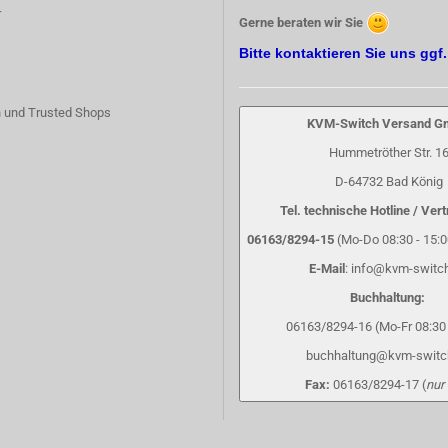
r
Gerne beraten wir Sie
Bitte kontaktieren Sie uns ggf
 und Trusted Shops
KVM-Switch Versand 
Hummetröther Str. 1
D-64732 Bad König
Tel. technische Hotline / Vert
06163/8294-15
(Mo-Do 08:30 - 15:00
E-Mail
: info@kvm-switc
Buchhaltung:
06163/8294-16 (Mo-Fr 08:30 
buchhaltung@kvm-switc
Fax:
06163/8294-17 (
nur