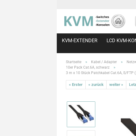
KVM-EXTENDER
LCD KVM-KO
»
»
Startseite
Kabel / Adapter
Netzw
»
10er Pack Cat.6A, schwarz
3 m x 10 Stück Patchkabel Cat.6A, S/FTP 
« Erster
« zurück
weiter »
Letz