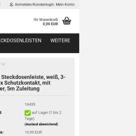
E
Anmelden/Kundenlogin. Mein Konto
Ihr Warenkorb
0,00 EUR
TECKDOSENLEISTEN
WEITERE
 Steckdosenleiste, weiß, 3-
3x Schutzkontakt, mit
er, 5m Zuleitung
16435
t:
auf Lager (1 bis 2
Tage)
(Ausland abweichend)
is:
10,95 EUR