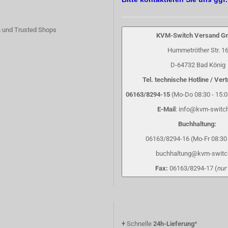
 und Trusted Shops
KVM-Switch Versand 
Hummetröther Str. 1
D-64732 Bad König
Tel. technische Hotline / Vert
06163/8294-15
(Mo-Do 08:30 - 15:00
E-Mail
: info@kvm-switc
Buchhaltung:
06163/8294-16 (Mo-Fr 08:30 
buchhaltung@kvm-switc
Fax:
06163/8294-17 (
nur
+
Schnelle
24h-Lieferung
*