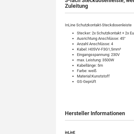
3-fach Steckdosenleiste, wei
Zuleitung
InLine Schutzkontakt-Steckdosenleiste
Stecker: 2x Schutzkontakt + 2x Eu
Ausrichtung Anschlüsse: 45°
Anzahl Anschlüsse: 4
Kabel: H05VV-F3G1,5mm²
Eingangsspannung: 230V
max. Leistung: 3500W
Kabellänge: 5m
Farbe: weiß
Material:Kunststoff
GS-Geprüft
Hersteller Informationen
inLinE