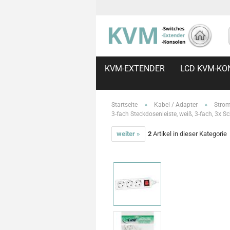
KVM-EXTENDER
LCD KVM-KO
»
»
Startseite
Kabel / Adapter
Strom
3-fach Steckdosenleiste, weiß, 3-fach, 3x S
weiter »
2
Artikel in dieser Kategorie