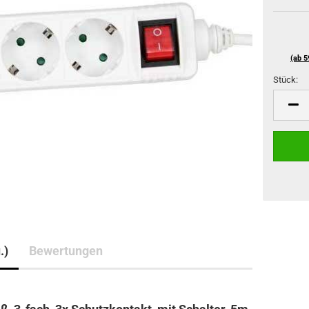
(ab 5
Stück:
Stück
.)
Bewertungen