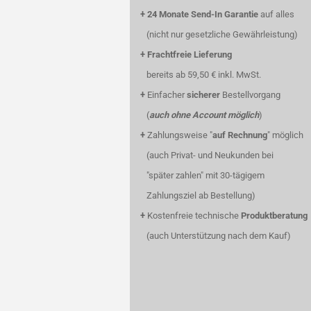
+
24 Monate Send-In Garantie
auf alles
(nicht nur gesetzliche Gewährleistung)
+
Frachtfreie Lieferung
bereits ab 59,50 € inkl. MwSt.
+
Einfacher
sicherer
Bestellvorgang
(
auch ohne Account möglich
)
+
Zahlungsweise "
auf Rechnung
" möglich
(auch Privat- und Neukunden bei
"später zahlen" mit 30-tägigem
Zahlungsziel ab Bestellung)
+
Kostenfreie technische
Produktberatung
(auch Unterstützung nach dem Kauf)