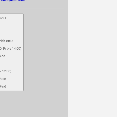
GmbH
6
rieb etc.:
, Fr bis 14:00)
h.de
- 12:00)
h.de
 Fax
)