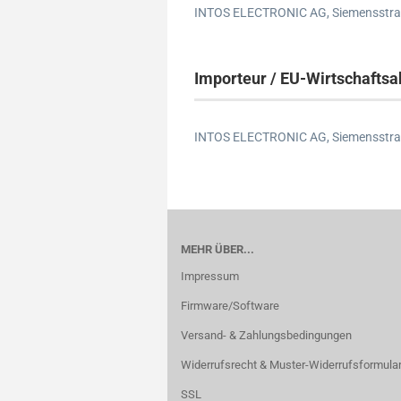
INTOS ELECTRONIC AG,
Siemensstra
Importeur / EU-Wirtschaftsa
INTOS ELECTRONIC AG,
Siemensstra
MEHR ÜBER...
Impressum
Firmware/Software
Versand- & Zahlungsbedingungen
Widerrufsrecht & Muster-Widerrufsformula
SSL