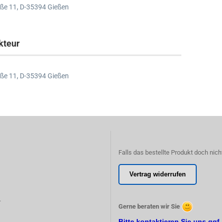
ße 11,
D-35394 Gießen
kteur
ße 11,
D-35394 Gießen
Falls das bestellte Produkt doch nich
Vertrag widerrufen
r
Gerne beraten wir Sie
Bitte kontaktieren Sie uns ggf