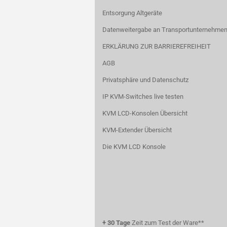
Entsorgung Altgeräte
Datenweitergabe an Transportunternehmen
ERKLÄRUNG ZUR BARRIEREFREIHEIT
AGB
Privatsphäre und Datenschutz
IP KVM-Switches live testen
KVM LCD-Konsolen Übersicht
KVM-Extender Übersicht
Die KVM LCD Konsole
+
30 Tage
Zeit zum Test der Ware**