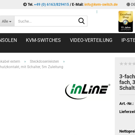
Tel.
+49 (0) 6163/829415
/ E-Mail:
info@kvm-switch.de
D
l
Suche...
Alle
NSOLEN
KVM-SWITCHES
VIDEO-VERTEILUNG
IP-S
»
»
kabel extern
Steckdosenleisten
chutzkontakt, mit Schalter, 5m Zuleitung
3-fach
fach, 
Schalt
Art.-Nr.:
Lieferzei
Nettopre