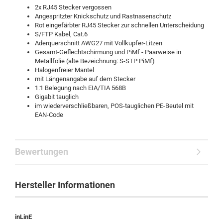
2x RJ45 Stecker vergossen
Angespritzter Knickschutz und Rastnasenschutz
Rot eingefärbter RJ45 Stecker zur schnellen Unterscheidung
S/FTP Kabel, Cat.6
Aderquerschnitt AWG27 mit Vollkupfer-Litzen
Gesamt-Geflechtschirmung und PiMf - Paarweise in
Metallfolie (alte Bezeichnung: S-STP PiMf)
Halogenfreier Mantel
mit Längenangabe auf dem Stecker
1:1 Belegung nach EIA/TIA 568B
Gigabit tauglich
im wiederverschließbaren, POS-tauglichen PE-Beutel mit
EAN-Code
Bewertungen
Hersteller Informationen
inLinE