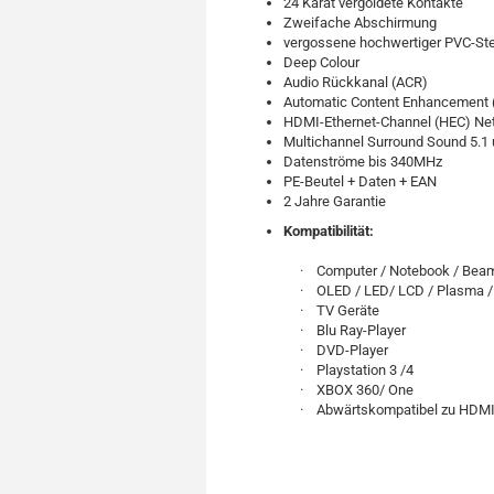
24 Karat vergoldete Kontakte
Zweifache Abschirmung
vergossene hochwertiger PVC-St
Deep Colour
Audio Rückkanal (ACR)
Automatic Content Enhancement 
HDMI-Ethernet-Channel (HEC) Ne
Multichannel Surround Sound 5.1 
Datenströme bis 340MHz
PE-Beutel + Daten + EAN
2 Jahre Garantie
Kompatibilität:
· Computer / Notebook / Bea
· OLED / LED/ LCD / Plasma / 
· TV Geräte
· Blu Ray-Player
· DVD-Player
· Playstation 3 /4
· XBOX 360/ One
· Abwärtskompatibel zu HDMI Stan