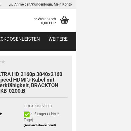
E
Anmelden/Kundenlogin. Mein Konto
Ihr Warenkorb
0,00 EUR
TECKDOSENLEISTEN
WEITERE
LTRA HD 2160p 3840x2160
Speed HDMI® Kabel mit
erkfähigkeit, BRACKTON
KB-0200.B
HDE-SKB-0200.B
t:
auf Lager (1 bis 2
Tage)
(Ausland abweichend)