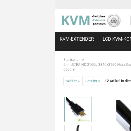
KVM-EXTENDER
LCD KVM-KO
»
Startseite
2 m ULTRA HD 2160p 3840x2160 High Spe
0200.B
weiter »
Letzter »
12
Artikel in di