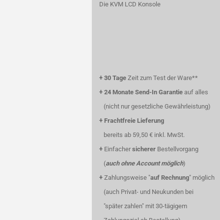
Die KVM LCD Konsole
+
30 Tage
Zeit zum Test der Ware**
+
24 Monate Send-In Garantie
auf alles
(nicht nur gesetzliche Gewährleistung)
+
Frachtfreie Lieferung
bereits ab 59,50 € inkl. MwSt.
+
Einfacher
sicherer
Bestellvorgang
(
auch ohne Account möglich
)
+
Zahlungsweise "
auf Rechnung
" möglich
(auch Privat- und Neukunden bei
"später zahlen" mit 30-tägigem