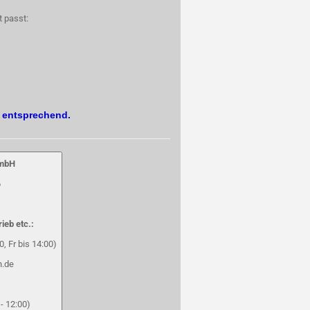
t passt:
. entsprechend.
GmbH
6
rieb etc.:
, Fr bis 14:00)
h.de
- 12:00)