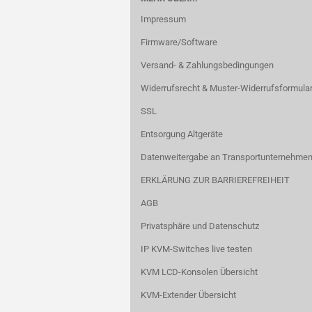
Impressum
Firmware/Software
Versand- & Zahlungsbedingungen
Widerrufsrecht & Muster-Widerrufsformula
SSL
Entsorgung Altgeräte
Datenweitergabe an Transportunternehmen
ERKLÄRUNG ZUR BARRIEREFREIHEIT
AGB
Privatsphäre und Datenschutz
IP KVM-Switches live testen
KVM LCD-Konsolen Übersicht
KVM-Extender Übersicht