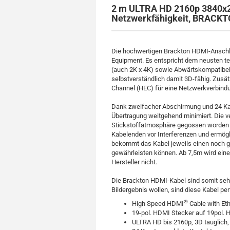
2 m ULTRA HD 2160p 3840x2
Netzwerkfähigkeit, BRACK
Die hochwertigen Brackton HDMI-Anschlu
Equipment. Es entspricht dem neusten 
(auch 2K x 4K) sowie Abwärtskompatibel n
selbstverständlich damit 3D-fähig. Zusät
Channel (HEC) für eine Netzwerkverbind
Dank zweifacher Abschirmung und 24 Kar
Übertragung weitgehend minimiert. Die v
Stickstoffatmosphäre gegossen worden u
Kabelenden vor Interferenzen und ermögl
bekommt das Kabel jeweils einen noch g
gewährleisten können. Ab 7,5m wird eine
Hersteller nicht.
Die Brackton HDMI-Kabel sind somit sehr
Bildergebnis wollen, sind diese Kabel per
®
High Speed HDMI
Cable with Eth
19-pol. HDMI Stecker auf 19pol.
ULTRA HD bis 2160p, 3D tauglich