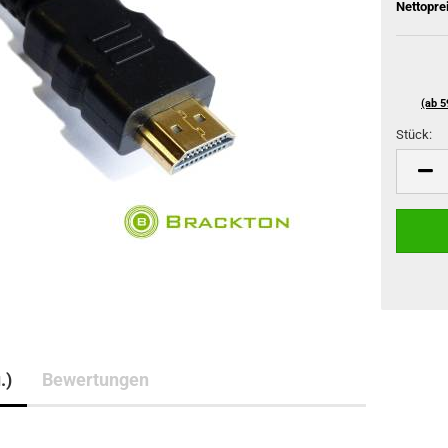
Nettopre
(ab 5
Stück:
Stück
.)
Bewertungen