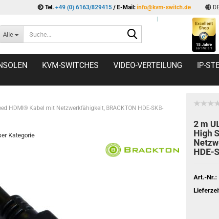
Tel.
+49 (0) 6163/829415
/ E-Mail:
info@kvm-switch.de
D
l
Suche...
Alle
NSOLEN
KVM-SWITCHES
VIDEO-VERTEILUNG
IP-S
ed HDMI® Kabel mit Netzwerkfähigkeit, BRACKTON HDE-SKB-
2 m U
High 
eser Kategorie
Netzw
HDE-S
Art.-Nr.:
Lieferzei