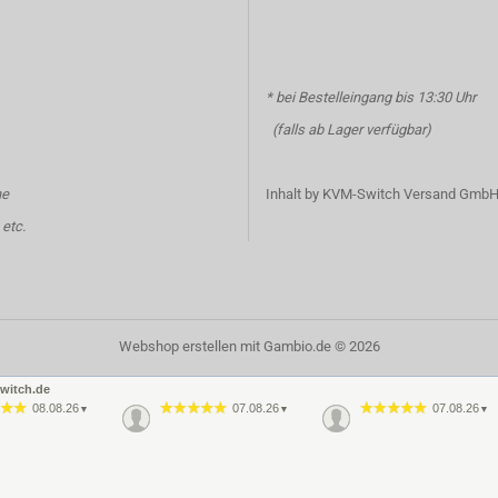
* bei Bestelleingang bis 13:30 Uhr
(falls ab Lager verfügbar)
ne
Inhalt by KVM-Switch Versand Gmb
etc.
Webshop erstellen
mit Gambio.de © 2026
witch.de
08.08.26
07.08.26
07.08.26
▼
▼
▼