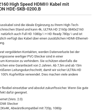
160 High Speed HDMI® Kabel mit
TON HDE-SKB-0200.B
sskabel sind die ideale Ergänzung zu Ihrem High-Tech-
technischen Stand und kann 4k, ULTRA HD 2160p 3840x2160
atürlich auch Full HD 1080p/ i + HD Ready 780p/ i und ist
zlich verfügt das Kabel über einen zusätzlichen HDMI-Ethernet-
ung.
at vergoldeten Kontakten, werden Datenverluste bei der
ergossene wertiger PVC-Stecker sind in einer
m Korrosion zu verhindern. Sie schützen ebenfalls die
ichen eine Garantiezeit von 2 Jahren. Ab 7,5m und ab 15m
rößeren Leitungsdurchschnitt, damit wir sicher ULTRA-HD
 100% Kupferlitze verwendet. Dies machen viele andere
 flexibel einsetzbar und absolut zukunftssicher. Wenn Sie gute
fekt dafür geeignet.
ernet (Vers. 2.0)
 HDMI Stecker
, 2Kx4K, Abwärstkompatibel mit 720p, 1080p