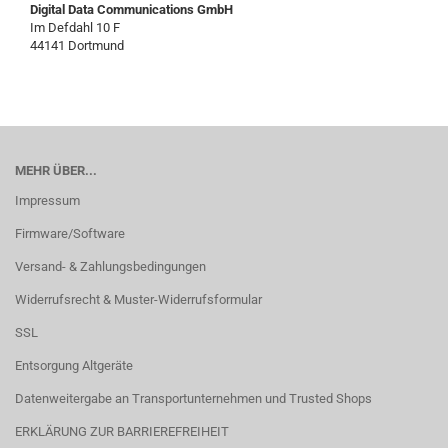
Digital Data Communications GmbH
Im Defdahl 10 F
44141 Dortmund
MEHR ÜBER...
Impressum
Firmware/Software
Versand- & Zahlungsbedingungen
Widerrufsrecht & Muster-Widerrufsformular
SSL
Entsorgung Altgeräte
Datenweitergabe an Transportunternehmen und Trusted Shops
ERKLÄRUNG ZUR BARRIEREFREIHEIT