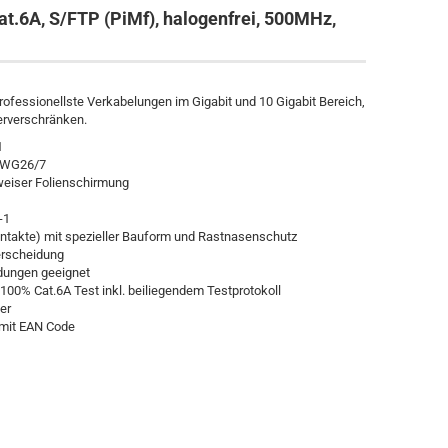
at.6A, S/FTP (PiMf), halogenfrei, 500MHz,
professionellste Verkabelungen im Gigabit und 10 Gigabit Bereich,
erverschränken.
1
xAWG26/7
eiser Folienschirmung
-1
ntakte) mit spezieller Bauform und Rastnasenschutz
terscheidung
ndungen geeignet
100% Cat.6A Test inkl. beiliegendem Testprotokoll
er
 mit EAN Code