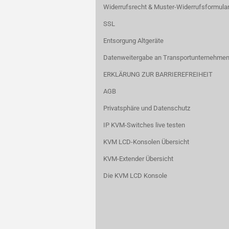
Widerrufsrecht & Muster-Widerrufsformula
SSL
Entsorgung Altgeräte
Datenweitergabe an Transportunternehmen
ERKLÄRUNG ZUR BARRIEREFREIHEIT
AGB
Privatsphäre und Datenschutz
IP KVM-Switches live testen
KVM LCD-Konsolen Übersicht
KVM-Extender Übersicht
Die KVM LCD Konsole