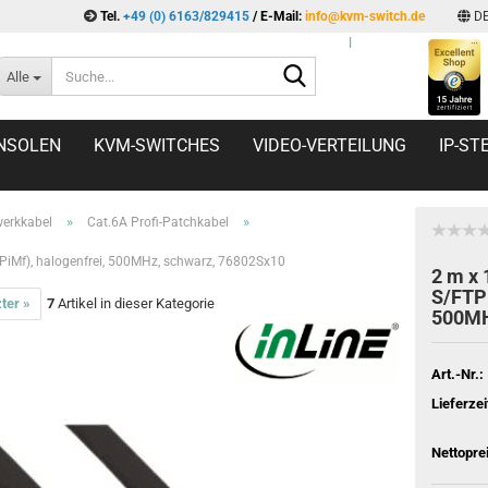
Tel.
+49 (0) 6163/829415
/ E-Mail:
info@kvm-switch.de
D
l
Suche...
Alle
NSOLEN
KVM-SWITCHES
VIDEO-VERTEILUNG
IP-S
»
»
erkkabel
Cat.6A Profi-Patchkabel
(PiMf), halogenfrei, 500MHz, schwarz, 76802Sx10
2 m x 
S/FTP 
ter »
7
Artikel in dieser Kategorie
500MH
Art.-Nr.:
Lieferzei
Nettopre