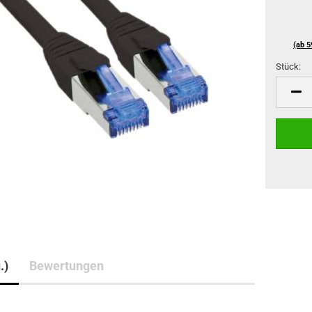
(ab 5
Stück:
Stück
.)
Bewertungen