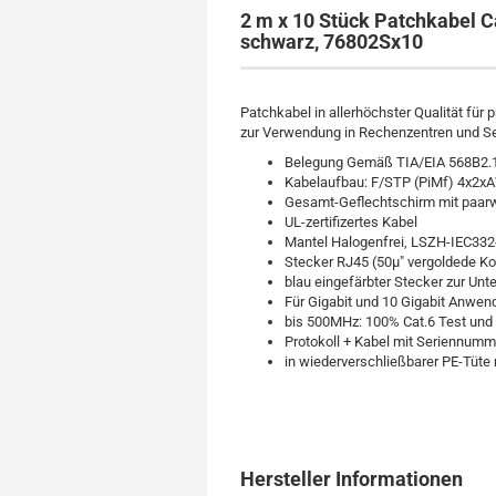
2 m x 10 Stück Patchkabel C
schwarz, 76802Sx10
Patchkabel in allerhöchster Qualität für 
zur Verwendung in Rechenzentren und S
Belegung Gemäß TIA/EIA 568B2.
Kabelaufbau: F/STP (PiMf) 4x2
Gesamt-Geflechtschirm mit paarw
UL-zertifizertes Kabel
Mantel Halogenfrei, LSZH-IEC332
Stecker RJ45 (50µ" vergoldede Ko
blau eingefärbter Stecker zur Un
Für Gigabit und 10 Gigabit Anwe
bis 500MHz: 100% Cat.6 Test und 
Protokoll + Kabel mit Seriennumm
in wiederverschließbarer PE-Tüte
Hersteller Informationen