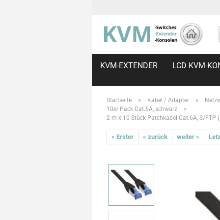
KVM-EXTENDER
LCD KVM-KO
»
»
Startseite
Kabel / Adapter
Netzw
»
10er Pack Cat.6A, schwarz
2 m x 10 Stück Patchkabel Cat.6A, S/FTP 
« Erster
« zurück
weiter »
Letz