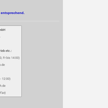
. entsprechend.
GmbH
6
rieb etc.:
, Fr bis 14:00)
h.de
- 12:00)
h.de
 Fax
)