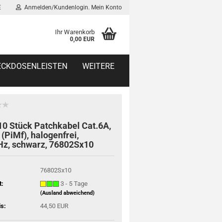
E
Anmelden/Kundenlogin. Mein Konto
Ihr Warenkorb
0,00 EUR
TECKDOSENLEISTEN
WEITERE
10 Stück Patchkabel Cat.6A,
(PiMf), halogenfrei,
z, schwarz, 76802Sx10
76802Sx10
t:
3 - 5 Tage
(Ausland abweichend)
is:
44,50 EUR