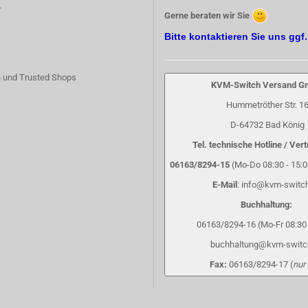
r
Gerne beraten wir Sie
Bitte kontaktieren Sie uns ggf
 und Trusted Shops
KVM-Switch Versand 
Hummetröther Str. 1
D-64732 Bad König
Tel. technische Hotline / Vert
06163/8294-15
(Mo-Do 08:30 - 15:00
E-Mail
: info@kvm-switc
Buchhaltung:
06163/8294-16 (Mo-Fr 08:30 
buchhaltung@kvm-switc
Fax:
06163/8294-17 (
nur