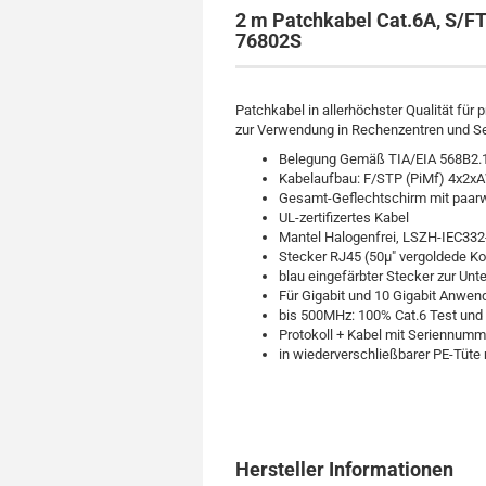
2 m Patchkabel Cat.6A, S/FT
76802S
Patchkabel in allerhöchster Qualität für 
zur Verwendung in Rechenzentren und S
Belegung Gemäß TIA/EIA 568B2.
Kabelaufbau: F/STP (PiMf) 4x2
Gesamt-Geflechtschirm mit paarw
UL-zertifizertes Kabel
Mantel Halogenfrei, LSZH-IEC332
Stecker RJ45 (50µ" vergoldede Ko
blau eingefärbter Stecker zur Un
Für Gigabit und 10 Gigabit Anwe
bis 500MHz: 100% Cat.6 Test und 
Protokoll + Kabel mit Seriennumm
in wiederverschließbarer PE-Tüte
Hersteller Informationen