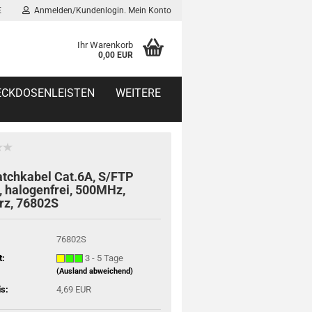
E
Anmelden/Kundenlogin. Mein Konto
Ihr Warenkorb
0,00 EUR
TECKDOSENLEISTEN
WEITERE
tchkabel Cat.6A, S/FTP
, halogenfrei, 500MHz,
rz, 76802S
76802S
t:
3 - 5 Tage
(Ausland abweichend)
is:
4,69 EUR