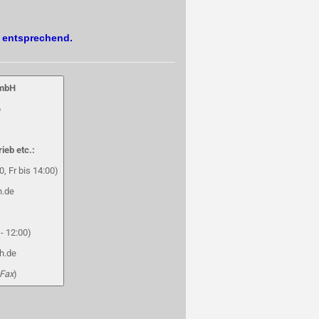
. entsprechend.
GmbH
6
rieb etc.:
, Fr bis 14:00)
h.de
- 12:00)
h.de
 Fax
)