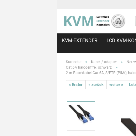
KVM-EXTENDER
LCD KVM-KO
»
»
Startseite
Kabel / Adapter
Netzw
»
Cat.6A halogenfrei, schwarz
2 m Patchkabel Cat.6A, S/FTP (PiMf), hal
« Erster
« zurück
weiter »
Letz