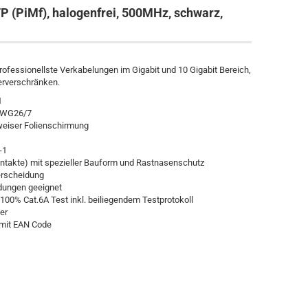
P (PiMf), halogenfrei, 500MHz, schwarz,
professionellste Verkabelungen im Gigabit und 10 Gigabit Bereich,
erverschränken.
1
xAWG26/7
eiser Folienschirmung
-1
ntakte) mit spezieller Bauform und Rastnasenschutz
terscheidung
ndungen geeignet
100% Cat.6A Test inkl. beiliegendem Testprotokoll
er
 mit EAN Code