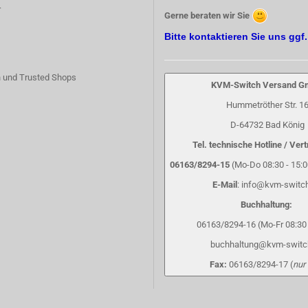
r
Gerne beraten wir Sie
Bitte kontaktieren Sie uns ggf
 und Trusted Shops
KVM-Switch Versand 
Hummetröther Str. 1
D-64732 Bad König
Tel. technische Hotline / Vert
06163/8294-15
(Mo-Do 08:30 - 15:00
E-Mail
: info@kvm-switc
Buchhaltung:
06163/8294-16 (Mo-Fr 08:30 
buchhaltung@kvm-switc
Fax:
06163/8294-17 (
nur