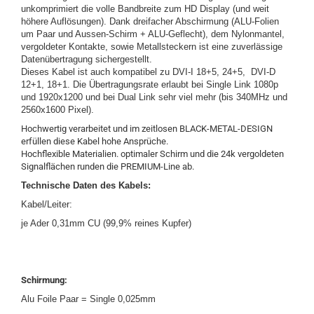
unkomprimiert die volle Bandbreite zum HD Display (und weit
höhere Auflösungen). Dank dreifacher Abschirmung (ALU-Folien
um Paar und Aussen-Schirm + ALU-Geflecht), dem Nylonmantel,
vergoldeter Kontakte, sowie Metallsteckern ist eine zuverlässige
Datenübertragung sichergestellt.
Dieses Kabel ist auch kompatibel zu DVI-I 18+5, 24+5, DVI-D
12+1, 18+1. Die Übertragungsrate erlaubt bei Single Link 1080p
und 1920x1200 und bei Dual Link sehr viel mehr (bis 340MHz und
2560x1600 Pixel).
Hochwertig verarbeitet und im zeitlosen BLACK-METAL-DESIGN
erfüllen diese Kabel hohe Ansprüche.
Hochflexible Materialien. optimaler Schirm und die 24k vergoldeten
Signalflächen runden die PREMIUM-Line ab.
Technische Daten des Kabels:
Kabel/Leiter:
je Ader 0,31mm CU (99,9% reines Kupfer)
Schirmung:
Alu Foile Paar = Single 0,025mm