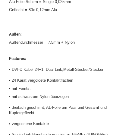
Alu Folie Schirm = Single 0,025mm
Geflecht = 80x 0,12mm Alu
Außen:
Außendurchmesser = 7,5mm + Nylon
Features:
• DVI-D Kabel 24+1, Dual Link,Metall-Stecker/Stecker
• 24 Karat vergoldete Kontaktflächen
• mit Ferrits.
• mit schwarzem Nylon überzogen
• dreifach geschirmt, AL-Folie um Paar und Gesamt und
Kupfergeflecht
• vergossene Kontakte
• Single-Link Bandbreite von bis zu 165Mhz (4.95GBit/s)