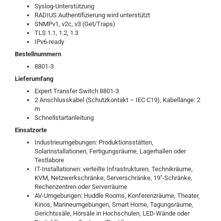
Syslog-Unterstützung
RADIUS Authentifizierung wird unterstützt
SNMPv1, v2c, v3 (Get/Traps)
TLS 1.1, 1.2, 1.3
IPv6-ready
Bestellnummern
8801-3
Lieferumfang
Expert Transfer Switch 8801-3
2 Anschlusskabel (Schutzkontakt – IEC C19), Kabellänge: 2
m
Schnellstartanleitung
Einsatzorte
Industrieumgebungen: Produktionsstätten,
Solarinstallationen, Fertigungsräume, Lagerhallen oder
Testlabore
IT-Installationen: verteilte Infrastrukturen, Technikräume,
KVM, Netzwerkschränke, Serverschränke, 19″-Schränke,
Rechenzentren oder Serverräume
AV-Umgebungen: Huddle Rooms, Konferenzräume, Theater,
Kinos, Marineumgebungen, Smart Home, Tagungsräume,
Gerichtssäle, Hörsäle in Hochschulen, LED-Wände oder