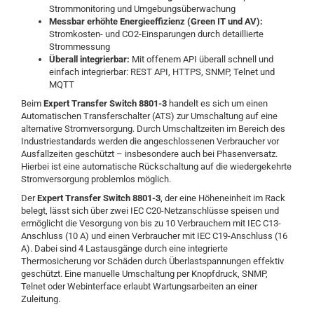
Strommonitoring und Umgebungsüberwachung
Messbar erhöhte Energieeffizienz (Green IT und AV):
Stromkosten- und CO2-Einsparungen durch detaillierte
Strommessung
Überall integrierbar:
Mit offenem API überall schnell und
einfach integrierbar: REST API, HTTPS, SNMP, Telnet und
MQTT
Beim
Expert Transfer Switch 8801-3
handelt es sich um einen
Automatischen Transferschalter (ATS) zur Umschaltung auf eine
alternative Stromversorgung. Durch Umschaltzeiten im Bereich des
Industriestandards werden die angeschlossenen Verbraucher vor
Ausfallzeiten geschützt – insbesondere auch bei Phasenversatz.
Hierbei ist eine automatische Rückschaltung auf die wiedergekehrte
Stromversorgung problemlos möglich.
Der
Expert Transfer Switch 8801-3
, der eine Höheneinheit im Rack
belegt, lässt sich über zwei IEC C20-Netzanschlüsse speisen und
ermöglicht die Vesorgung von bis zu 10 Verbrauchern mit IEC C13-
Anschluss (10 A) und einen Verbraucher mit IEC C19-Anschluss (16
A). Dabei sind 4 Lastausgänge durch eine integrierte
Thermosicherung vor Schäden durch Überlastspannungen effektiv
geschützt. Eine manuelle Umschaltung per Knopfdruck, SNMP,
Telnet oder Webinterface erlaubt Wartungsarbeiten an einer
Zuleitung.