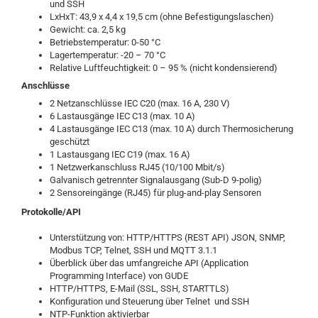
und SSH
LxHxT: 43,9 x 4,4 x 19,5 cm (ohne Befestigungslaschen)
Gewicht: ca. 2,5 kg
Betriebstemperatur: 0-50 °C
Lagertemperatur: -20 – 70 °C
Relative Luftfeuchtigkeit: 0 – 95 % (nicht kondensierend)
Anschlüsse
2 Netzanschlüsse IEC C20 (max. 16 A, 230 V)
6 Lastausgänge IEC C13 (max. 10 A)
4 Lastausgänge IEC C13 (max. 10 A) durch Thermosicherung
geschützt
1 Lastausgang IEC C19 (max. 16 A)
1 Netzwerkanschluss RJ45 (10/100 Mbit/s)
Galvanisch getrennter Signalausgang (Sub-D 9-polig)
2 Sensoreingänge (RJ45) für plug-and-play Sensoren
Protokolle/API
Unterstützung von: HTTP/HTTPS (REST API) JSON, SNMP,
Modbus TCP, Telnet, SSH und MQTT 3.1.1
Überblick über das umfangreiche API (Application
Programming Interface) von GUDE
HTTP/HTTPS, E-Mail (SSL, SSH, STARTTLS)
Konfiguration und Steuerung über Telnet und SSH
NTP-Funktion aktivierbar