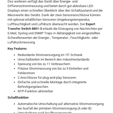
Des weiteren verfügt das Gerät über Energie- und
Differenzstrommessung und bietet durch gut ablesbare LED-
Displays einen schnellen Überblick über den Schaltzustand und die
Messwerte des Geräts. Dank der zwei Sensoranschlüsse können
mit optional erhältlichen Sensoren Umgebungstemperatur,
Luftfeuchtigkeit und Luftdruck überwacht werden. Der
Expert
Transfer Switch 8801-3
erlaubt die Erzeugung von Nachrichten per
E-Mail, Syslog und SNMP Traps in Abhängigkeit von eingestellten
Schwellenwerten der Energie-, Temperatur-, Feuchtigkeits- oder
Luftdruckmessung.
Key Features
Redundante Stromversorgung im 19″-Schrank
Umschaltzeiten im Bereich des Industriestandards
Speisung von bis zu 11 Verbrauchern
Präzise Strommessung von bis zu 9 Einheiten und
Fehlerstrom
2 Anschlüsse für plug-and-play Sensoren
Einfache und schnelle Montage durch integrierte
Befestigungslaschen
NTP-Funktion aktivierbar
Schaltfunktion
Automatische Umschaltung auf alternative Stromversorgung
bei Ausfall der primären Stromversorgung (A oder B)
Umschaltung auch bei Phasenversatz