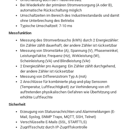
Bei Wiederkehr der primären Stromversorgung (A oder B),
automatische Rückschaltung möglich
Umschaltzeiten im Bereich des Industriestandards und damit
ohne Unterbrechung des Betriebs
Typische Umschaltzeit: 7-10 ms
Messfunktion
Messung des Stromverbrauchs (kWh) durch 2 Energiezähler:
Ein Zähler zählt dauerhaft, der andere Zähler ist rücksetzbar
Messung von Stromstärke (A), Spannung (V), Phasenwinkel,
Leistungsfaktor, Frequenz (Hz), Wirkleistung (W),
Scheinleistung (VA) und Blindleistung (VAr)
2 Energiezähler pro Ausgang: Ein Zähler zählt durchgehend,
der andere Zähler ist rücksetzbar
Messung von Differenzstrom Typ A (mA)
2 Anschlüsse für kombinierte plug-and-play Sensoren
(Temperatur, Luftfeuchtigkeit) zur Verhinderung von oft
auftretenden physikalischen Gefahren wie Überhitzung und
erhöhte Luftfeuchte
Sicherheit
Erzeugung von Statusnachrichten und Alarmmeldungen (E-
Mail, Syslog, SNMP Traps, MQTT, SSH, Telnet)
Verschlüsselte E-Mails (SSL, STARTTLS)
Zugriffsschutz durch IP-Zugriffskontrolle