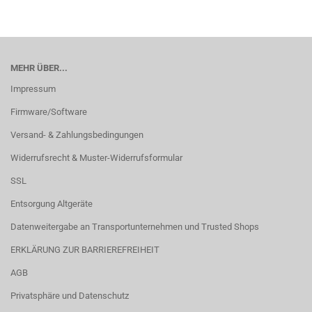
MEHR ÜBER...
Impressum
Firmware/Software
Versand- & Zahlungsbedingungen
Widerrufsrecht & Muster-Widerrufsformular
SSL
Entsorgung Altgeräte
Datenweitergabe an Transportunternehmen und Trusted Shops
ERKLÄRUNG ZUR BARRIEREFREIHEIT
AGB
Privatsphäre und Datenschutz