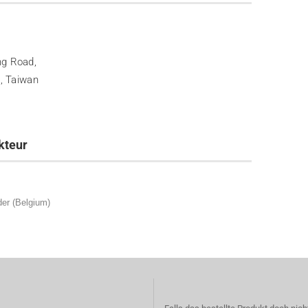
ng Road,
1, Taiwan
kteur
der (Belgium)