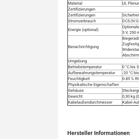
Material
UL Plenu
Zertifizierungen
Zertifizierungen
Sicherhei
Stromverbrauch
DC5.0V:0
Optional
Energie (optional)
5 V, 250
Biegeradi
Zugfestig
Benachrichtigung
Widerstan
Abschirm
Umgebung
Betriebstemperatur
0 °C bis 
Aufbewahrungstemperatur
-20 °C bi
Feuchtigkeit
0-85 % RH
Physikalische Eigenschaften
Gehäuse
Steckerg
Gewicht
0,30 kg (0
Kabelaußendurchmesser
Kabel-Au
Hersteller Informationen