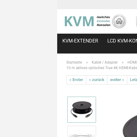
KVM-EXTENDER
LCD KVM-KO
»
»
Startseite
Kabel / Adapter
HDMI 
10 m aktives optisches True 4K HDMI-Kab
« Erster
« zurück
weiter »
Letz