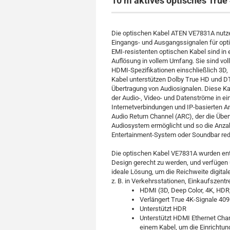
10 m aktives optisches Tru
Die optischen Kabel ATEN VE7831A nutze
Eingangs- und Ausgangssignalen für opti
EMI-resistenten optischen Kabel sind in 
Auflösung in vollem Umfang. Sie sind vo
HDMI-Spezifikationen einschließlich 3D, 
Kabel unterstützen Dolby True HD und DT
Übertragung von Audiosignalen. Diese Ka
der Audio-, Video- und Datenströme in 
Internetverbindungen und IP-basierten 
Audio Return Channel (ARC), der die Übe
Audiosystem ermöglicht und so die Anz
Entertainment-System oder Soundbar redu
Die optischen Kabel VE7831A wurden ent
Design gerecht zu werden, und verfügen ü
ideale Lösung, um die Reichweite digita
z. B. in Verkehrsstationen, Einkaufszen
HDMI (3D, Deep Color, 4K, HDR
Verlängert True 4K-Signale 409
Unterstützt HDR
Unterstützt HDMI Ethernet Chan
einem Kabel, um die Einrichtun