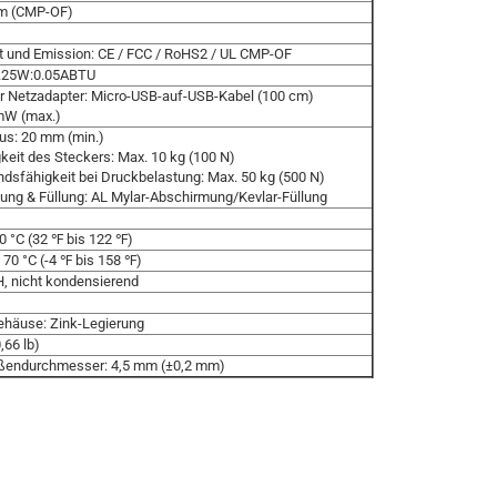
m (CMP-OF)
t und Emission: CE / FCC / RoHS2 / UL CMP-OF
.25W:0.05ABTU
er Netzadapter: Micro-USB-auf-USB-Kabel (100 cm)
 mW (max.)
us: 20 mm (min.)
keit des Steckers: Max. 10 kg (100 N)
dsfähigkeit bei Druckbelastung: Max. 50 kg (500 N)
ung & Füllung: AL Mylar-Abschirmung/Kevlar-Füllung
50 °C (32 ℉ bis 122 ℉)
s 70 °C (-4 ℉ bis 158 ℉)
, nicht kondensierend
ehäuse: Zink-Legierung
,66 lb)
ßendurchmesser: 4,5 mm (±0,2 mm)