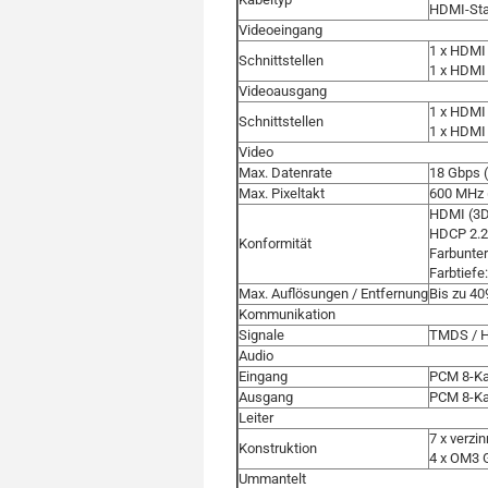
HDMI-Sta
Videoeingang
1 x HDMI 
Schnittstellen
1 x HDMI
Videoausgang
1 x HDMI 
Schnittstellen
1 x HDMI
Video
Max. Datenrate
18 Gbps (
Max. Pixeltakt
600 MHz 
HDMI (3D,
HDCP 2.2
Konformität
Farbuntera
Farbtiefe:
Max. Auflösungen / Entfernung
Bis zu 40
Kommunikation
Signale
TMDS / H
Audio
Eingang
PCM 8-Kan
Ausgang
PCM 8-Kan
Leiter
7 x verzi
Konstruktion
4 x OM3 
Ummantelt