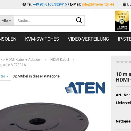
Tel.
+49 (0) 6163/829415
/ E-Mail:
info@kvm-switch.de
D
l
Suche...
Alle
NSOLEN
KVM-SWITCHES
VIDEO-VERTEILUNG
IP-S
»
»
<-> HDMI Kabel + Adapter
HDMI-Kabel
el, Aten VE7831A
10 m a
ter »
32
Artikel in dieser Kategorie
HDMI-
Art.-Nr.:
Lieferzei
Nettopre