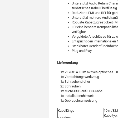
Unterstützt Audio Return Chan
zusätzliches Kabel überflüssig
Reduzierte EMI und RFI für ge
Unterstützt mehrere Audiokan
Robuste Kabelzugfestigkeit (Ma
Für eine bessere Kompatibilität
verfügbar
Vergoldete Anschlüsse für zuv
Entspricht den internationale
Steckbarer Gender für einfache 
Plug and Play
Lieferumfang
1x VE7831A 10 m aktives optisches Tr
1x Verdrahtungswerkzeug
1x Schraubendreher
2x Schrauben
1x Micro-USB-auf-USB-Kabel
1x Installationshinweis
1x Gebrauchsanweisung
Kabellänge
10 m/32,8
Kabeltyp:
Kabeltyp