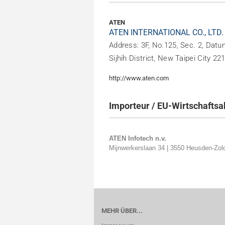
ATEN
ATEN INTERNATIONAL CO., LTD.
Address: 3F, No.125, Sec. 2, Datu
Sijhih District, New Taipei City 22
http://www.aten.com
Importeur / EU-Wirtschaftsa
ATEN Infotech n.v.
Mijnwerkerslaan 34 | 3550 Heusden-Zol
MEHR ÜBER...