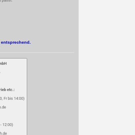
t passt:
. entsprechend.
GmbH
6
rieb etc.:
, Fr bis 14:00)
h.de
- 12:00)
h.de