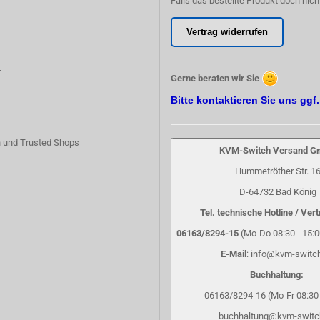
Falls das bestellte Produkt doch nich
Vertrag widerrufen
r
Gerne beraten wir Sie
Bitte kontaktieren Sie uns ggf
 und Trusted Shops
KVM-Switch Versand 
Hummetröther Str. 1
D-64732 Bad König
Tel. technische Hotline / Vert
06163/8294-15
(Mo-Do 08:30 - 15:00
E-Mail
: info@kvm-switc
Buchhaltung:
06163/8294-16 (Mo-Fr 08:30 
buchhaltung@kvm-switc