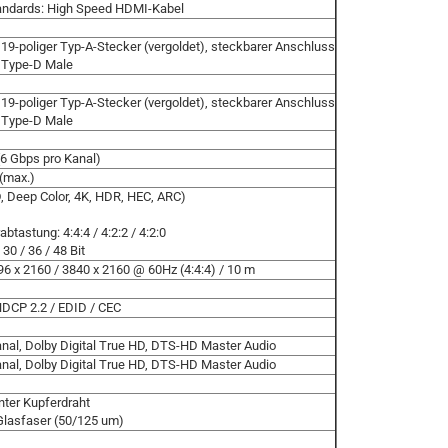
ndards: High Speed HDMI-Kabel
19-poliger Typ-A-Stecker (vergoldet), steckbarer Anschluss
 Type-D Male
19-poliger Typ-A-Stecker (vergoldet), steckbarer Anschluss
 Type-D Male
6 Gbps pro Kanal)
(max.)
 Deep Color, 4K, HDR, HEC, ARC)
btastung: 4:4:4 / 4:2:2 / 4:2:0
 30 / 36 / 48 Bit
96 x 2160 / 3840 x 2160 @ 60Hz (4:4:4) / 10 m
DCP 2.2 / EDID / CEC
al, Dolby Digital True HD, DTS-HD Master Audio
al, Dolby Digital True HD, DTS-HD Master Audio
nnter Kupferdraht
Glasfaser (50/125 um)