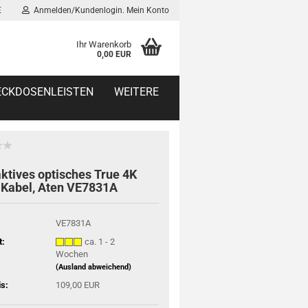
E
Anmelden/Kundenlogin. Mein Konto
Ihr Warenkorb
0,00 EUR
TECKDOSENLEISTEN
WEITERE
ktives optisches True 4K
Kabel, Aten VE7831A
VE7831A
t:
ca. 1 - 2
Wochen
(Ausland abweichend)
is:
109,00 EUR