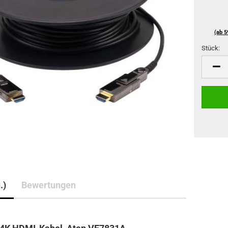
(ab 5
Stück:
Stück
.)
Bewertungen