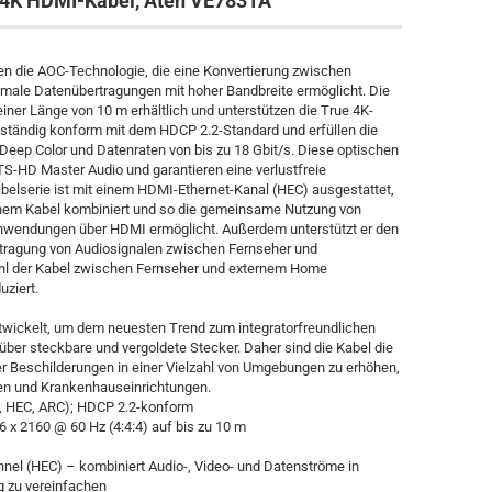
e 4K HDMI-Kabel, Aten VE7831A
n die AOC-Technologie, die eine Konvertierung zwischen
male Datenübertragungen mit hoher Bandbreite ermöglicht. Die
einer Länge von 10 m erhältlich und unterstützen die True 4K-
llständig konform mit dem HDCP 2.2-Standard und erfüllen die
Deep Color und Datenraten von bis zu 18 Gbit/s. Diese optischen
S-HD Master Audio und garantieren eine verlustfreie
belserie ist mit einem HDMI-Ethernet-Kanal (HEC) ausgestattet,
einem Kabel kombiniert und so die gemeinsame Nutzung von
Anwendungen über HDMI ermöglicht. Außerdem unterstützt er den
rtragung von Audiosignalen zwischen Fernseher und
ahl der Kabel zwischen Fernseher und externem Home
ziert.
wickelt, um dem neuesten Trend zum integratorfreundlichen
ber steckbare und vergoldete Stecker. Daher sind die Kabel die
ler Beschilderungen in einer Vielzahl von Umgebungen zu erhöhen,
tren und Krankenhauseinrichtungen.
, HEC, ARC); HDCP 2.2-konform
6 x 2160 @ 60 Hz (4:4:4) auf bis zu 10 m
nel (HEC) – kombiniert Audio-, Video- und Datenströme in
g zu vereinfachen