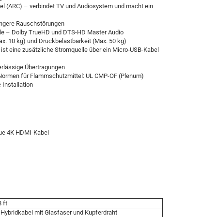
nel (ARC) – verbindet TV und Audiosystem und macht ein
ringere Rauschstörungen
äle – Dolby TrueHD und DTS-HD Master Audio
x. 10 kg) und Druckbelastbarkeit (Max. 50 kg)
 ist eine zusätzliche Stromquelle über ein Micro-USB-Kabel
erlässige Übertragungen
n Normen für Flammschutzmittel: UL CMP-OF (Plenum)
Installation
ue 4K HDMI-Kabel
 ft
 Hybridkabel mit Glasfaser und Kupferdraht