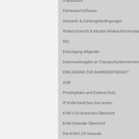
Impressum
Firmware/Software
Versand- & Zahlungsbedingungen
Widerrufsrecht & Muster-Widerrufsformula
SSL
Entsorgung Altgeräte
Datenweitergabe an Transportunternehmen
ERKLÄRUNG ZUR BARRIEREFREIHEIT
AGB
Privatsphäre und Datenschutz
IP KVM-Switches live testen
KVM LCD-Konsolen Übersicht
KVM-Extender Übersicht
Die KVM LCD Konsole