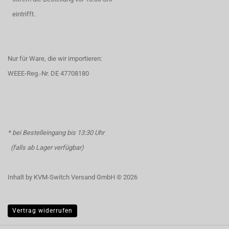
eintrifft.
Nur für Ware, die wir importieren:
WEEE-Reg.-Nr. DE 47708180
* bei Bestelleingang bis 13:30 Uhr
(falls ab Lager verfügbar)
Inhalt by KVM-Switch Versand GmbH © 2026
Vertrag widerrufen