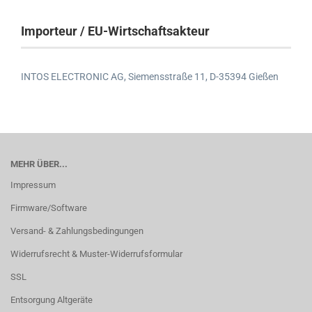
Importeur / EU-Wirtschaftsakteur
INTOS ELECTRONIC AG,
Siemensstraße 11,
D-35394 Gießen
MEHR ÜBER...
Impressum
Firmware/Software
Versand- & Zahlungsbedingungen
Widerrufsrecht & Muster-Widerrufsformular
SSL
Entsorgung Altgeräte