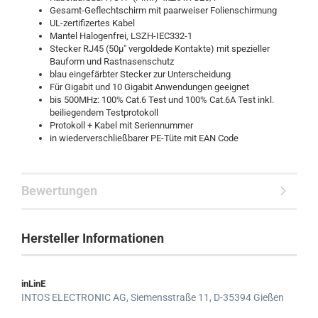
Gesamt-Geflechtschirm mit paarweiser Folienschirmung
UL-zertifizertes Kabel
Mantel Halogenfrei, LSZH-IEC332-1
Stecker RJ45 (50µ" vergoldede Kontakte) mit spezieller
Bauform und Rastnasenschutz
blau eingefärbter Stecker zur Unterscheidung
Für Gigabit und 10 Gigabit Anwendungen geeignet
bis 500MHz: 100% Cat.6 Test und 100% Cat.6A Test inkl.
beiliegendem Testprotokoll
Protokoll + Kabel mit Seriennummer
in wiederverschließbarer PE-Tüte mit EAN Code
Bewertungen
Hersteller Informationen
inLinE
INTOS ELECTRONIC AG,
Siemensstraße 11,
D-35394 Gießen