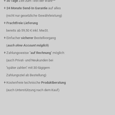
+
30 Tage
Zeit zum Test der Ware**
+
24 Monate Send-In Garantie
auf alles
(nicht nur gesetzliche Gewährleistung)
+
Frachtfreie Lieferung
bereits ab 59,50 € inkl. MwSt.
+
Einfacher
sicherer
Bestellvorgang
(
auch ohne Account möglich
)
+
Zahlungsweise "
auf Rechnung
" möglich
(auch Privat- und Neukunden bei
"später zahlen" mit 30-tägigem
Zahlungsziel ab Bestellung)
+
Kostenfreie technische
Produktberatung
(auch Unterstützung nach dem Kauf)