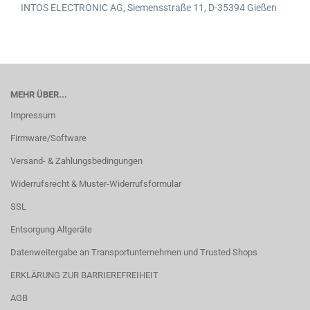
INTOS ELECTRONIC AG,
Siemensstraße 11,
D-35394 Gießen
MEHR ÜBER...
Impressum
Firmware/Software
Versand- & Zahlungsbedingungen
Widerrufsrecht & Muster-Widerrufsformular
SSL
Entsorgung Altgeräte
Datenweitergabe an Transportunternehmen und Trusted Shops
ERKLÄRUNG ZUR BARRIEREFREIHEIT
AGB