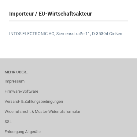
Importeur / EU-Wirtschaftsakteur
INTOS ELECTRONIC AG,
Siemensstraße 11,
D-35394 Gießen
MEHR ÜBER...
Impressum
Firmware/Software
Versand- & Zahlungsbedingungen
Widerrufsrecht & Muster-Widerrufsformular
SSL
Entsorgung Altgeräte