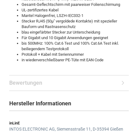
Gesamt-Geflechtschirm mit paarweiser Folienschirmung
UL-zertifizertes Kabel
Mantel Halogenfrei, LSZH-IEC332-1
Stecker RJ45 (50µ" vergoldede Kontakte) mit spezieller
Bauform und Rastnasenschutz
blau eingefärbter Stecker zur Unterscheidung
Für Gigabit und 10 Gigabit Anwendungen geeignet
bis 500MHz: 100% Cat.6 Test und 100% Cat.6A Test inkl.
beiliegendem Testprotokoll
Protokoll + Kabel mit Seriennummer
in wiederverschließbarer PE-Tüte mit EAN Code
Bewertungen
Hersteller Informationen
inLinE
INTOS ELECTRONIC AG,
Siemensstraße 11,
D-35394 Gießen