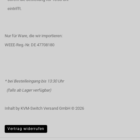
eintrifft.
Nur für Ware, die wir importieren:
WEEE-Reg.-Nr. DE 47708180
* bei Bestelleingang bis 13:30 Uhr
(falls ab Lager verfügbar)
Inhalt by KVM-Switch Versand GmbH © 2026
Vertrag widerrufen