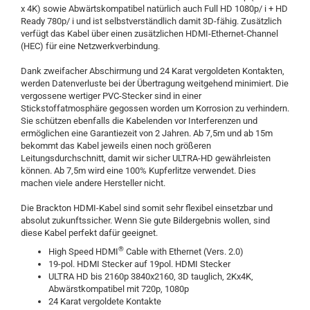
x 4K) sowie Abwärtskompatibel natürlich auch Full HD 1080p/ i + HD
Ready 780p/ i und ist selbstverständlich damit 3D-fähig. Zusätzlich
verfügt das Kabel über einen zusätzlichen HDMI-Ethernet-Channel
(HEC) für eine Netzwerkverbindung.
Dank zweifacher Abschirmung und 24 Karat vergoldeten Kontakten,
werden Datenverluste bei der Übertragung weitgehend minimiert. Die
vergossene wertiger PVC-Stecker sind in einer
Stickstoffatmosphäre gegossen worden um Korrosion zu verhindern.
Sie schützen ebenfalls die Kabelenden vor Interferenzen und
ermöglichen eine Garantiezeit von 2 Jahren. Ab 7,5m und ab 15m
bekommt das Kabel jeweils einen noch größeren
Leitungsdurchschnitt, damit wir sicher ULTRA-HD gewährleisten
können. Ab 7,5m wird eine 100% Kupferlitze verwendet. Dies
machen viele andere Hersteller nicht.
Die Brackton HDMI-Kabel sind somit sehr flexibel einsetzbar und
absolut zukunftssicher. Wenn Sie gute Bildergebnis wollen, sind
diese Kabel perfekt dafür geeignet.
®
High Speed HDMI
Cable with Ethernet (Vers. 2.0)
19-pol. HDMI Stecker auf 19pol. HDMI Stecker
ULTRA HD bis 2160p 3840x2160, 3D tauglich, 2Kx4K,
Abwärstkompatibel mit 720p, 1080p
24 Karat vergoldete Kontakte