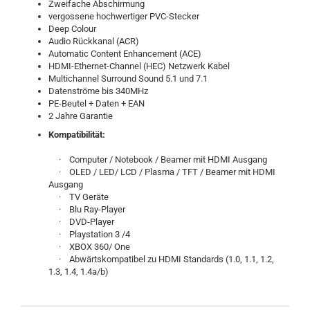
Zweifache Abschirmung
vergossene hochwertiger PVC-Stecker
Deep Colour
Audio Rückkanal (ACR)
Automatic Content Enhancement (ACE)
HDMI-Ethernet-Channel (HEC) Netzwerk Kabel
Multichannel Surround Sound 5.1 und 7.1
Datenströme bis 340MHz
PE-Beutel + Daten + EAN
2 Jahre Garantie
Kompatibilität:
· Computer / Notebook / Beamer mit HDMI Ausgang
· OLED / LED/ LCD / Plasma / TFT / Beamer mit HDMI
Ausgang
· TV Geräte
· Blu Ray-Player
· DVD-Player
· Playstation 3 /4
· XBOX 360/ One
· Abwärtskompatibel zu HDMI Standards (1.0, 1.1, 1.2,
1.3, 1.4, 1.4a/b)